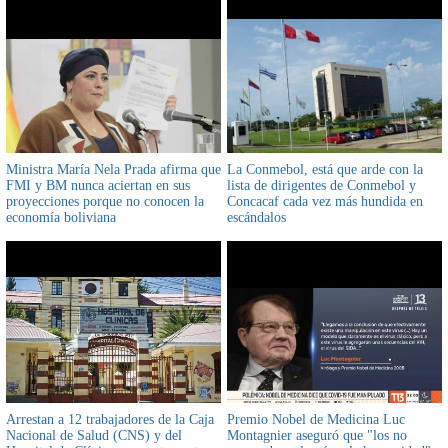
Ministra María Nela Prada afirma que
La Conmebol, está que arde con la
FMI y BM nunca aciertan en sus
lista de dirigentes de Conmebol y
proyecciones porque no conocen la
Concacaf cada vez más hundida en
economía boliviana
escándalos
Arrestan a 12 trabajadores de la Caja
Premio Nobel de Medicina Luc
Nacional de Salud (CNS) y del
Montagnier aseguró que "los no