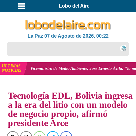
Lobo del Aire
La Paz 07 de Agosto de 2026, 00:22
E
ÚLTIMAS
 más
Viceministro de Medio Ambiente, José Ernesto Ávila: "la mayoría de lo
NOTICIAS
INICIO
NOTICIAS
Tecnología EDL, Bolivia ingresa
a la era del litio con un modelo
de negocio propio, afirmó
presidente Arce