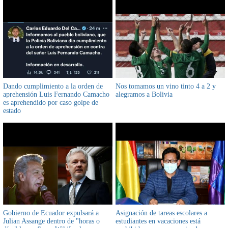
Dando cumplimiento a la orden de
Nos tomamos un vino tinto 4 a 2 y
aprehensión Luis Fernando Camacho
alegramos a Bolivia
es aprehendido por caso golpe de
estado
Gobierno de Ecuador expulsará a
Asignación de tareas escolares a
Julian Assange dentro de "horas o
estudiantes en vacaciones está