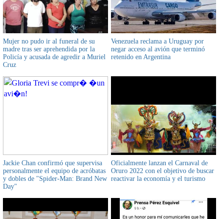
Mujer no pudo ir al funeral de su
Venezuela reclama a Uruguay por
madre tras ser aprehendida por la
negar acceso al avión que terminó
Policía y acusada de agredir a Muriel
retenido en Argentina
Cruz
Jackie Chan confirmó que supervisa
Oficialmente lanzan el Carnaval de
personalmente el equipo de acróbatas
Oruro 2022 con el objetivo de buscar
y dobles de "Spider-Man: Brand New
reactivar la economía y el turismo
Day"