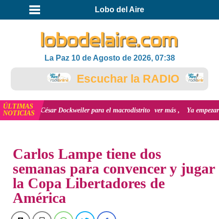
Lobo del Aire
La Paz 10 de Agosto de 2026, 07:38
Escuchar la RADIO
ÚLTIMAS
lde César Dockweiler para el macrodistrito
ver más
Ya empezaron las crít
NOTICIAS
INICIO
NOTICIAS
Carlos Lampe tiene dos
semanas para convencer y jugar
la Copa Libertadores de
América