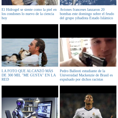
El Hidrogel se siente como la piel en
Aviones franceses lanzaron 20
los condones lo nuevo de la ciencia
bombas este domingo sobre el feudo
hoy
del grupo yihadista Estado Islámico
LA FOTO QUE ALCANZÓ MÁS
Pedro Balleoti estudiante de la
DE 300 MIL "ME GUSTA" EN LA
Universidad Mackenzie de Brasil es
RED
expulsado por dichos racistas