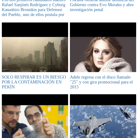
Rafael Sanjinés Rodríguez y Cyborg
Gobierno contra Evo Morales y abre
Kanashiro Bronnkss para Defensor
investigación penal
del Pueblo, uno de ellos postula por
tercera vez
SOLO RESPIRAR ES UN RIESGO
Adele regresa con el disco llamado
POR LA CONTAMINACIÓN EN
"25" y con gira promocional para el
PEKÍN
2015