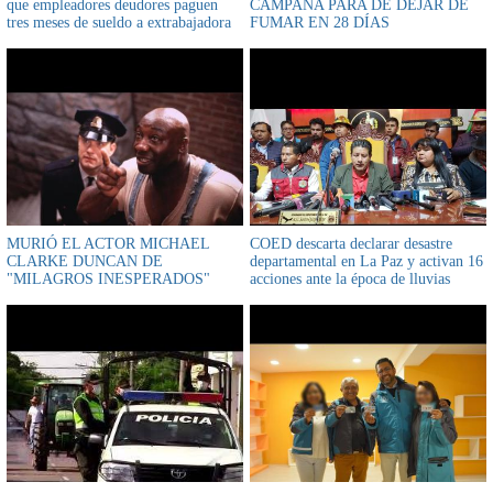
que empleadores deudores paguen
CAMPAÑA PARA DE DEJAR DE
tres meses de sueldo a extrabajadora
FUMAR EN 28 DÍAS
MURIÓ EL ACTOR MICHAEL
COED descarta declarar desastre
CLARKE DUNCAN DE
departamental en La Paz y activan 16
"MILAGROS INESPERADOS"
acciones ante la época de lluvias