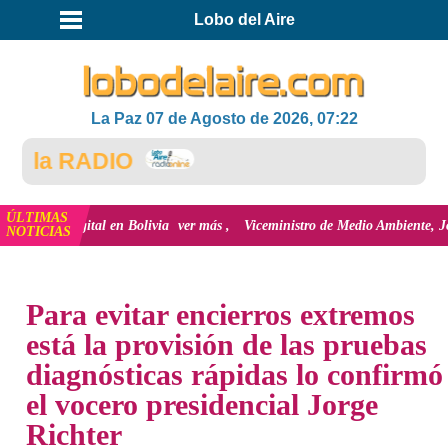
Lobo del Aire
La Paz 07 de Agosto de 2026, 07:22
 la RADIO
ÚLTIMAS
ón Digital en Bolivia
ver más
Viceministro de Medio Ambiente, José Ernesto
NOTICIAS
INICIO
NOTICIAS
Para evitar encierros extremos
está la provisión de las pruebas
diagnósticas rápidas lo confirmó
el vocero presidencial Jorge
Richter