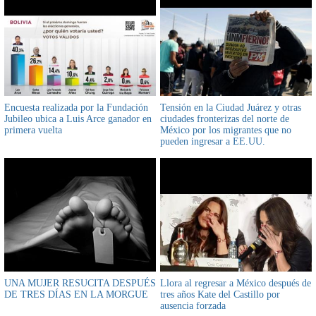
Encuesta realizada por la Fundación
Tensión en la Ciudad Juárez y otras
Jubileo ubica a Luis Arce ganador en
ciudades fronterizas del norte de
primera vuelta
México por los migrantes que no
pueden ingresar a EE.UU.
UNA MUJER RESUCITA DESPUÉS
Llora al regresar a México después de
DE TRES DÍAS EN LA MORGUE
tres años Kate del Castillo por
ausencia forzada