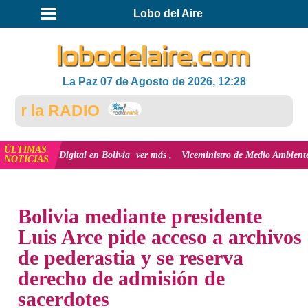
Lobo del Aire
La Paz 07 de Agosto de 2026, 12:28
 la RADIO
ÚLTIMAS
sión Digital en Bolivia
ver más
Viceministro de Medio Ambiente, José Ernes
NOTICIAS
INICIO
NOTICIAS
Bolivia mediante presidente
Luis Arce pide acceso a archivos
de pederastia y se reserva
derecho de admisión de
sacerdotes