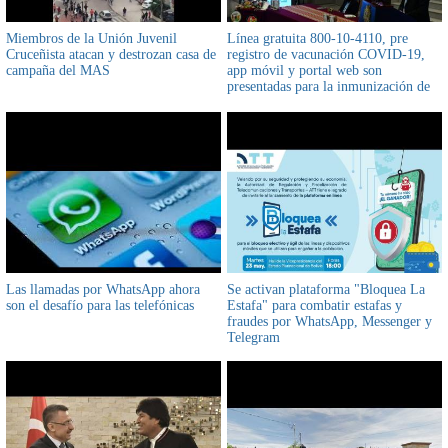
Miembros de la Unión Juvenil
Línea gratuita 800-10-4110, pre
Cruceñista atacan y destrozan casa de
registro de vacunación COVID-19,
campaña del MAS
app móvil y portal web son
presentadas para la inmunización de
la población contra el coronavirus
Las llamadas por WhatsApp ahora
Se activan plataforma "Bloquea La
son el desafío para las telefónicas
Estafa" para combatir estafas y
fraudes por WhatsApp, Messenger y
Telegram