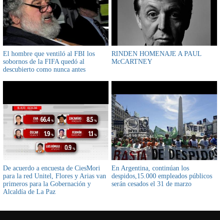
El hombre que ventiló al FBI los
RINDEN HOMENAJE A PAUL
sobornos de la FIFA quedó al
McCARTNEY
descubierto como nunca antes
De acuerdo a encuesta de CiesMori
En Argentina, continúan los
para la red Unitel, Flores y Arias van
despidos,15.000 empleados públicos
primeros para la Gobernación y
serán cesados el 31 de marzo
Alcaldía de La Paz