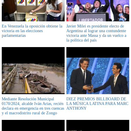
En Venezuela la oposición obtiene la
Javier Milei es presidente electo de
victoria en las elecciones
Argentina al lograr una contundente
parlamentarias
victoria ante Massa y da un vuelco a
la política del país
Mediante Resolución Municipal
DIEZ PREMIOS BILLBOARD DE
0170/2024, alcalde Iván Arias, recién
LA MÚSICA LATINA PARA MARC
declara en emergencia en tres cuencas
ANTHONY
y el macrodistrito rural de Zongo