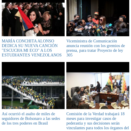
MARÍA CONCHITA ALONSO
Viceministra de Comunicación
DEDICA SU NUEVA CANCIÓN
anuncia reunión con los gremios de
"ESCUCHA MI ECO" A LOS
prensa, para tratar Proyecto de ley
ESTUDIANTES VENEZOLANOS
305
Así ocurrió el asalto de miles de
Comisión de la Verdad trabajará 18
seguidores de Bolsonaro a las sedes
meses para investigar casos de
de los tres poderes en Brasil
pederastia y sus decisiones serán
vinculantes para todos los órganos del