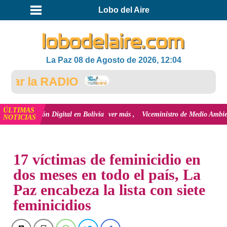
Lobo del Aire
La Paz 08 de Agosto de 2026, 12:04
r la RADIO
ÚLTIMAS
nclusión Digital en Bolivia
ver más
Viceministro de Medio Ambiente, José E
NOTICIAS
INICIO
NOTICIAS
17 víctimas de feminicidio en
dos meses en todo el país, La
Paz encabeza la lista con siete
feminicidios