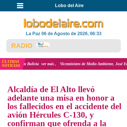
Lobo del Aire
La Paz 06 de Agosto de 2026, 06:33
a RADIO
ÚLTIMAS
al en Bolivia
ver más
Viceministro de Medio Ambiente, José Ernesto Ávila:
NOTICIAS
INICIO
NOTICIAS
Alcaldía de El Alto llevó
adelante una misa en honor a
los fallecidos en el accidente del
avión Hércules C-130, y
confirman que ofrenda a la