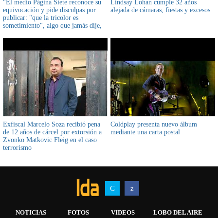
"El medio Página Siete reconoce su
Lindsay Lohan cumple 32 años
equivocación y pide disculpas por
alejada de cámaras, fiestas y excesos
publicar: "que la tricolor es
sometimiento", algo que jamás dije,
afirmó vicepresidente Choquehuanca
en su cuenta de Twitter
Exfiscal Marcelo Soza recibió pena
Coldplay presenta nuevo álbum
de 12 años de cárcel por extorsión a
mediante una carta postal
Zvonko Matkovic Fleig en el caso
terrorismo
NOTICIAS
FOTOS
VIDEOS
LOBO DEL AIRE