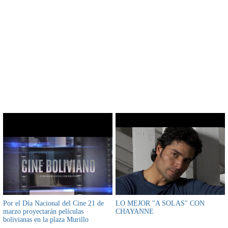
CONTENIDO RELACIONADO
Por el Día Nacional del Cine 21 de
LO MEJOR "A SOLAS" CON
marzo proyectarán películas
CHAYANNE
bolivianas en la plaza Murillo