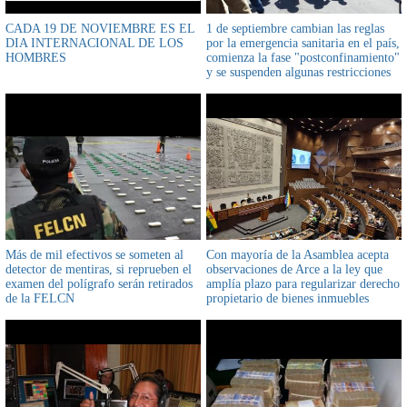
CADA 19 DE NOVIEMBRE ES EL
1 de septiembre cambian las reglas
DIA INTERNACIONAL DE LOS
por la emergencia sanitaria en el país,
HOMBRES
comienza la fase "postconfinamiento"
y se suspenden algunas restricciones
Más de mil efectivos se someten al
Con mayoría de la Asamblea acepta
detector de mentiras, si reprueben el
observaciones de Arce a la ley que
examen del polígrafo serán retirados
amplía plazo para regularizar derecho
de la FELCN
propietario de bienes inmuebles