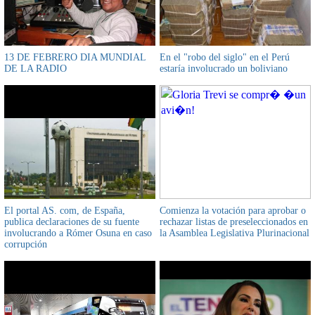
13 DE FEBRERO DIA MUNDIAL
En el "robo del siglo" en el Perú
DE LA RADIO
estaría involucrado un boliviano
El portal AS. com, de España,
Comienza la votación para aprobar o
publica declaraciones de su fuente
rechazar listas de preseleccionados en
involucrando a Rómer Osuna en caso
la Asamblea Legislativa Plurinacional
corrupción