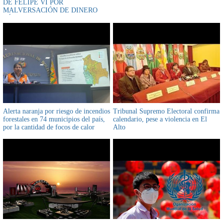
DE FELIPE VI POR
MALVERSACIÓN DE DINERO
PÚBLICO
Alerta naranja por riesgo de incendios
Tribunal Supremo Electoral confirma
forestales en 74 municipios del país,
calendario, pese a violencia en El
por la cantidad de focos de calor
Alto