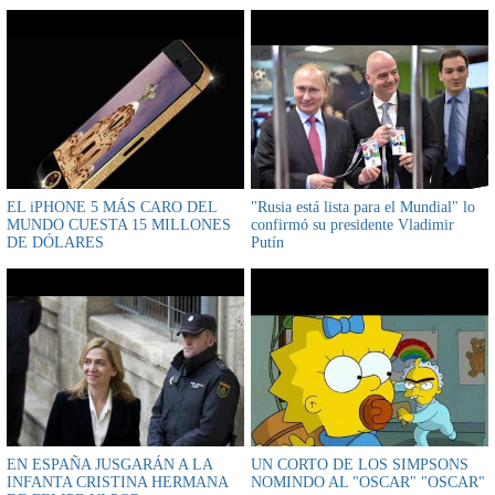
EL iPHONE 5 MÁS CARO DEL
"Rusia está lista para el Mundial" lo
MUNDO CUESTA 15 MILLONES
confirmó su presidente Vladimir
DE DÓLARES
Putín
EN ESPAÑA JUSGARÁN A LA
UN CORTO DE LOS SIMPSONS
INFANTA CRISTINA HERMANA
NOMINDO AL "OSCAR" "OSCAR"