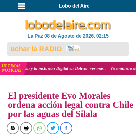
Lobo del Aire
La Paz 08 de Agosto de 2026, 02:15
cuchar la RADIO
ÚLTIMAS
novación y la inclusión Digital en Bolivia
ver más
Viceministro de Medio A
NOTICIAS
INICIO
El presidente Evo Morales
ordena acción legal contra Chile
por las aguas del Silala