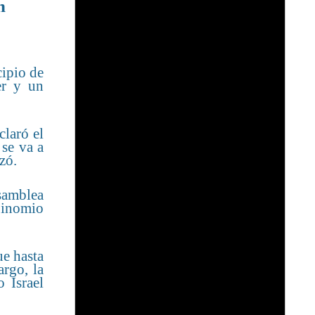
n
cipio de
er y un
claró el
 se va a
zó.
Asamblea
 binomio
ue hasta
argo, la
 Israel