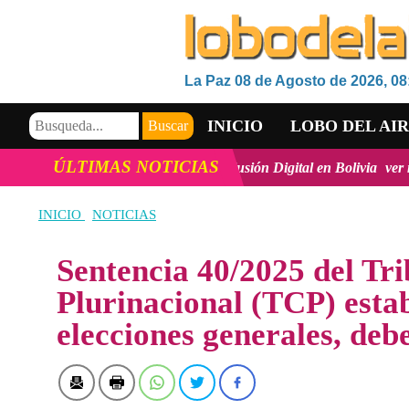
La Paz 08 de Agosto de 2026, 08
INICIO
LOBO DEL AI
ÚLTIMAS NOTICIAS
innovación y la inclusión Digital en Bolivia
ver más
Viceministro 
VIDEOS
INICIO
NOTICIAS
Sentencia 40/2025 del Tri
Plurinacional (TCP) esta
elecciones generales, deb