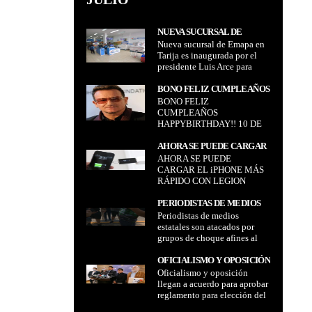
NUEVA SUCURSAL DE
Nueva sucursal de Emapa en
EMAPA EN TARIJA ES
Tarija es inaugurada por el
INAUGURADA POR EL
presidente Luis Arce para
PRESIDENTE LUIS ARCE
abastecimiento interno y
PARA ABASTECIMIENTO
estabilidad de precios
BONO FELIZ CUMPLEAÑOS
INTERNO Y ESTABILIDAD
BONO FELIZ
HAPPYBIRTHDAY!! 10 DE
DE PRECIOS
CUMPLEAÑOS
MAYO CUMPLE 54 AÑOS!
HAPPYBIRTHDAY!! 10 DE
MAYO CUMPLE 54 AÑOS!
AHORA SE PUEDE CARGAR
AHORA SE PUEDE
EL IPHONE MÁS RÁPIDO
CARGAR EL iPHONE MÁS
CON LEGION
RÁPIDO CON LEGION
PERIODISTAS DE MEDIOS
Periodistas de medios
ESTATALES SON ATACADOS
estatales son atacados por
POR GRUPOS DE CHOQUE
grupos de choque afines al
AFINES AL GOBERNADOR
gobernador Luis Fernando
LUIS FERNANDO
Camacho
OFICIALISMO Y OPOSICIÓN
CAMACHO
Oficialismo y oposición
LLEGAN A ACUERDO PARA
llegan a acuerdo para aprobar
APROBAR REGLAMENTO
reglamento para elección del
PARA ELECCIÓN DEL
Defensor del Pueblo
DEFENSOR DEL PUEBLO