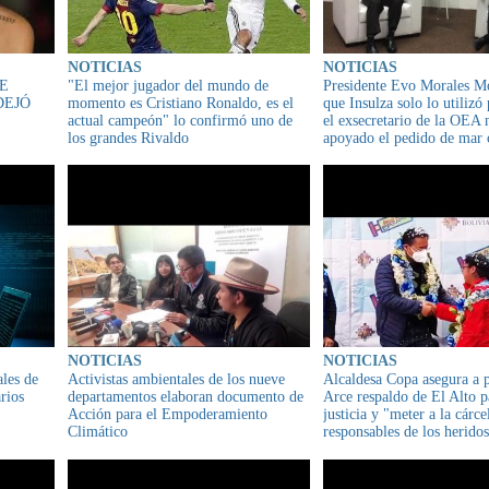
NOTICIAS
NOTICIAS
E
"El mejor jugador del mundo de
Presidente Evo Morales Mo
DEJÓ
momento es Cristiano Ronaldo, es el
que Insulza solo lo utilizó 
actual campeón" lo confirmó uno de
el exsecretario de la OEA 
los grandes Rivaldo
apoyado el pedido de mar 
soberanía para Bolivia
NOTICIAS
NOTICIAS
ales de
Activistas ambientales de los nueve
Alcaldesa Copa asegura a p
rios
departamentos elaboran documento de
Arce respaldo de El Alto p
Acción para el Empoderamiento
justicia y "meter a la cárce
Climático
responsables de los herido
de Senkata y Sacaba