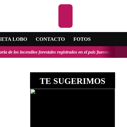
Escuchar la RADIO
NETA LOBO
CONTACTO
FOTOS
orestales registrados en el país fueron provocados y tendrían, en al
TE SUGERIMOS