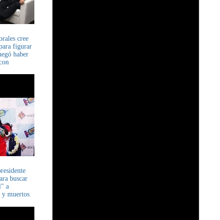
rales cree
para figurar
negó haber
con
residente
ara buscar
l" a
s y muertos