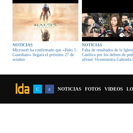
NOTICIAS
NOTICIAS
Microsoft ha confirmado que «Halo 5:
Falta de resultados de la Iglesi
Guardians» llegará el próximo 27 de
Católica por los delitos de ped
octubre
afirmó Viceministra Gabriela
NOTICIAS
FOTOS
VIDEOS
LO