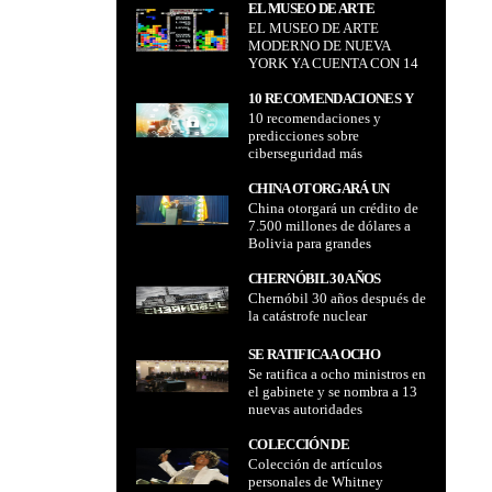
EL MUSEO DE ARTE
EL MUSEO DE ARTE
MODERNO DE NUEVA YORK
MODERNO DE NUEVA
YA CUENTA CON 14
YORK YA CUENTA CON 14
VIDEOJUEGOS
VIDEOJUEGOS
10 RECOMENDACIONES Y
10 recomendaciones y
PREDICCIONES SOBRE
predicciones sobre
CIBERSEGURIDAD MÁS
ciberseguridad más
IMPORTANTES PARA 2021
importantes para 2021
CHINA OTORGARÁ UN
China otorgará un crédito de
CRÉDITO DE 7.500
7.500 millones de dólares a
MILLONES DE DÓLARES A
Bolivia para grandes
BOLIVIA PARA GRANDES
carreteras, tramos vía férrea y
CARRETERAS, TRAMOS VÍA
ampliación del aeropuerto
CHERNÓBIL 30 AÑOS
FÉRREA Y AMPLIACIÓN
Viru Viru
Chernóbil 30 años después de
DESPUÉS DE LA
DEL AEROPUERTO VIRU
la catástrofe nuclear
CATÁSTROFE NUCLEAR
VIRU
SE RATIFICA A OCHO
Se ratifica a ocho ministros en
MINISTROS EN EL
el gabinete y se nombra a 13
GABINETE Y SE NOMBRA A
nuevas autoridades
13 NUEVAS AUTORIDADES
COLECCIÓN DE
Colección de artículos
ARTÍCULOS PERSONALES
personales de Whitney
DE WHITNEY HOUSTON