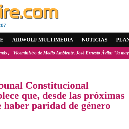
:07
RE
AIRWOLF MULTIMEDIA
NOTICIAS
PLA
de Medio Ambiente, José Ernesto Ávila: "la mayoría de los incendios f
bunal Constitucional
blece que, desde las próximas
e haber paridad de género