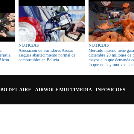
NOTICIAS
NOTICIAS
a
Asociación de Surtidores Asosur
Mercado interno tiene gara
erastia
asegura abastecimiento normal de
diciembre 20 millones de p
 Alcón
combustibles en Bolivia
mayor a lo que demanda c
lo que no hay motivos para
subir el precio de la carne
BO DEL AIRE
AIRWOLF MULTIMEDIA
INFOSICOES