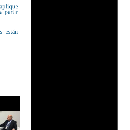
aplique
a partir
s están