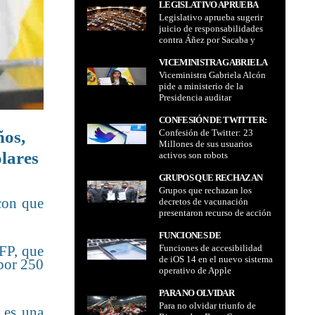
Defensor del Pueblo
LEGISLATIVO APRUEBA
BOLIVIANOS" ADVIERTE
Legislativo aprueba sugerir
SUGERIR JUICIO DE
EL DEFENSOR DEL PUEBLO
juicio de responsabilidades
RESPONSABILIDADES
contra Áñez por Sacaba y
CONTRA ÁÑEZ POR
Senkata
SACABA Y SENKATA
VICEMINISTRA GABRIELA
Viceministra Gabriela Alcón
ALCÓN PIDE A MINISTERIO
pide a ministerio de la
DE LA PRESIDENCIA
Presidencia auditar
AUDITAR PUBLICIDAD
publicidad estatal en medios
ESTATAL EN MEDIOS DE
de comunicación y redes
CONFESIÓN DE TWITTER:
COMUNICACIÓN Y REDES
sociales
Confesión de Twitter: 23
ños,
23 MILLONES DE SUS
SOCIALES
Millones de sus usuarios
USUARIOS ACTIVOS SON
ólares
activos son robots
ROBOTS
GRUPOS QUE RECHAZAN
Grupos que rechazan los
LOS DECRETOS DE
con que
decretos de vacunación
VACUNACIÓN
presentaron recurso de acción
PRESENTARON RECURSO
popular en contra de los
DE ACCIÓN POPULAR EN
decretos 4640 y 4641 que
FUNCIONES DE
CONTRA DE LOS
exigen el carnet de vacunas o
Funciones de accesibilidad
ACCESIBILIDAD DE IOS 14
FP, que
DECRETOS 4640 Y 4641 QUE
una prueba PCR
de iOS 14 en el nuevo sistema
EN EL NUEVO SISTEMA
 por 250
EXIGEN EL CARNET DE
operativo de Apple
OPERATIVO DE APPLE
VACUNAS O UNA PRUEBA
PCR
PARA NO OLVIDAR
Para no olvidar triunfo de
TRIUNFO DE RIVER SOBRE
 es una