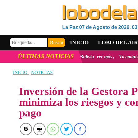
La Paz 07 de Agosto de 2026, 03
INICIO
LOBO DEL AI
ÚLTIMAS NOTICIAS
 la inclusión Digital en Bolivia
ver más
Viceministro de Medio Ambi
VIDEOS
INICIO
NOTICIAS
Inversión de la Gestora P
minimiza los riesgos y co
pago