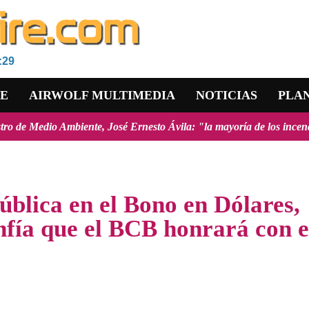
:29
RE
AIRWOLF MULTIMEDIA
NOTICIAS
PLA
ente, José Ernesto Ávila: "la mayoría de los incendios forestales re
ública en el Bono en Dólares,
nfía que el BCB honrará con e