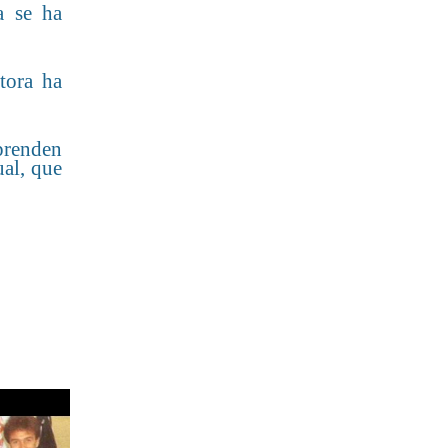
a se ha
tora ha
prenden
ual, que