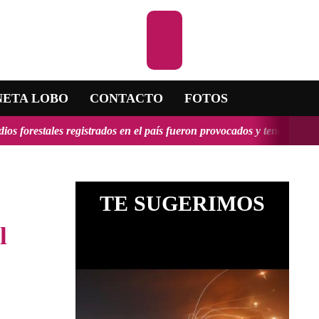
Escuchar la RADIO
NETA LOBO
CONTACTO
FOTOS
gistrados en el país fueron provocados y tendrían, en algunos casos, 
TE SUGERIMOS
l