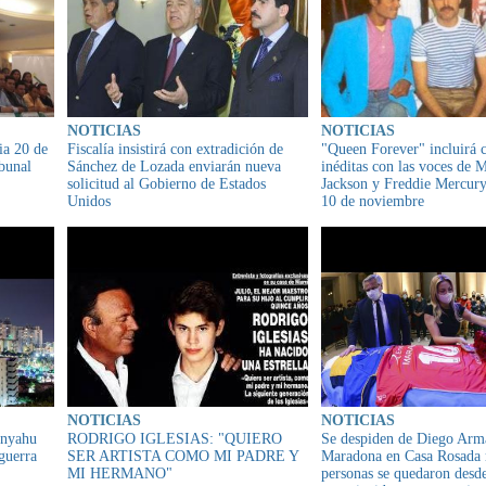
NOTICIAS
NOTICIAS
ia 20 de
Fiscalía insistirá con extradición de
"Queen Forever" incluirá 
bunal
Sánchez de Lozada enviarán nueva
inéditas con las voces de 
solicitud al Gobierno de Estados
Jackson y Freddie Mercur
Unidos
10 de noviembre
NOTICIAS
NOTICIAS
anyahu
RODRIGO IGLESIAS: "QUIERO
Se despiden de Diego Ar
guerra
SER ARTISTA COMO MI PADRE Y
Maradona en Casa Rosada 
MI HERMANO"
personas se quedaron desd