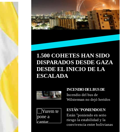
1.500 COHETES HAN SIDO
DISPARADOS DESDE GAZA
DESDE EL INICIO DE LA
ESCALADA
INCENDIO DEL BUS DE
Incendio del bus de
WILSTERMAN NO DEJÓ
Wilsterman no dejó heridos
HERIDOS
ESTÁN "PONIENDO EN
Están "poniendo en serio
SERIO RIESGO LA
riesgo la estabilidad y la
ESTABILIDAD Y LA
convivencia entre bolivianas
CONVIVENCIA ENTRE
y bolivianos" advierte el
BOLIVIANAS Y