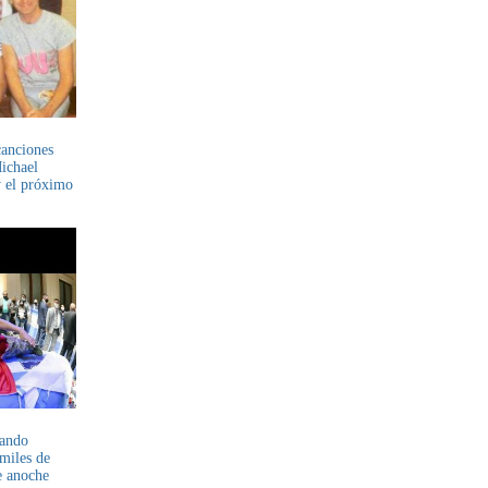
canciones
Michael
y el próximo
mando
miles de
e anoche