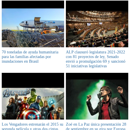
70 toneladas de ayuda humanitaria
ALP clausuró legislatura 2021-2022
para las familias afectadas por
con 81 proyectos de ley, Senado
inundaciones en Brasil
envió a promulgación 69 y sancionó
51 iniciativas legislativas
Los Vengadores estrenarán el 2015 su
Zoé en La Paz única presentación 28
segunda película y otras dos cintas
de septiembre en su gira por Europa