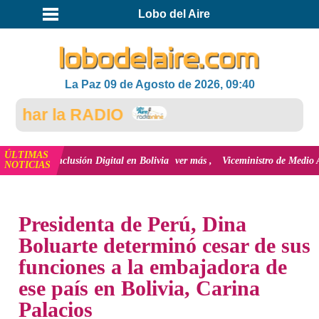
Lobo del Aire
La Paz 09 de Agosto de 2026, 09:40
ar la RADIO
ÚLTIMAS
a inclusión Digital en Bolivia
ver más
Viceministro de Medio Ambiente, Jo
NOTICIAS
INICIO
NOTICIAS
Presidenta de Perú, Dina
Boluarte determinó cesar de sus
funciones a la embajadora de
ese país en Bolivia, Carina
Palacios