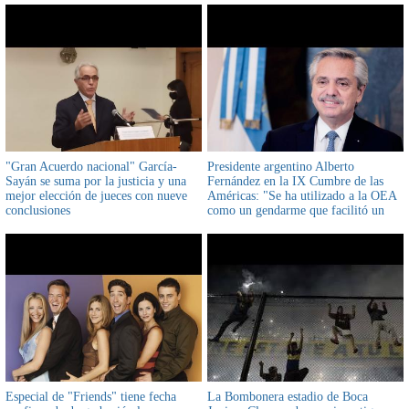
"Gran Acuerdo nacional" García-
Presidente argentino Alberto
Sayán se suma por la justicia y una
Fernández en la IX Cumbre de las
mejor elección de jueces con nueve
Américas: "Se ha utilizado a la OEA
conclusiones
como un gendarme que facilitó un
golpe de Estado en Bolivia"
Especial de "Friends" tiene fecha
La Bombonera estadio de Boca