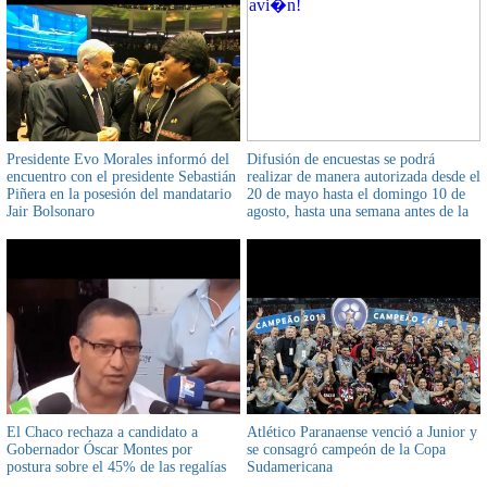
Presidente Evo Morales informó del
Difusión de encuestas se podrá
encuentro con el presidente Sebastián
realizar de manera autorizada desde el
Piñera en la posesión del mandatario
20 de mayo hasta el domingo 10 de
Jair Bolsonaro
agosto, hasta una semana antes de la
votación
El Chaco rechaza a candidato a
Atlético Paranaense venció a Junior y
Gobernador Óscar Montes por
se consagró campeón de la Copa
postura sobre el 45% de las regalías
Sudamericana