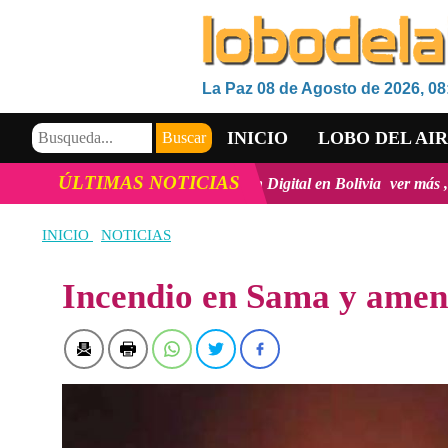
La Paz 08 de Agosto de 2026, 08
INICIO
LOBO DEL AI
ÚLTIMAS NOTICIAS
innovación y la inclusión Digital en Bolivia
ver más
Viceministro 
VIDEOS
INICIO
NOTICIAS
Incendio en Sama y amena