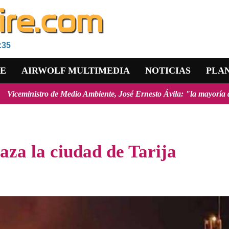
:35
RE
AIRWOLF MULTIMEDIA
NOTICIAS
PLA
de Medio Ambiente, José Ernesto Ávila: "la mayoría de los incendios f
za la ciudad de Tarija