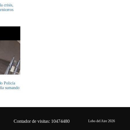
a crisis,
rniceros
do Policía
paña sumando
Contador de visitas: 10474480
Lobo del Aire 2026