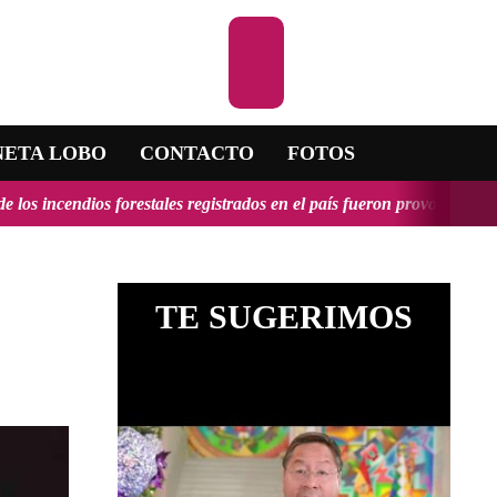
Escuchar la RADIO
NETA LOBO
CONTACTO
FOTOS
orestales registrados en el país fueron provocados y tendrían, en alg
TE SUGERIMOS