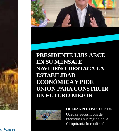
PRESIDENTE LUIS ARCE
EN SU MENSAJE
NAVIDEÑO DESTACA LA
ESTABILIDAD
ECONÓMICA Y PIDE
UNIÓN PARA CONSTRUIR
UN FUTURO MEJOR
QUEDAN POCOS FOCOS DE
Quedan pocos focos de
INCENDIO EN LA REGIÓN
incendio en la región de la
DE LA CHIQUITANIA LO
Chiquitania lo confirmó
CONFIRMÓ VICEMINISTRO
n San
Viceministro de Defensa Civil
DE DEFENSA CIVIL OSCAR