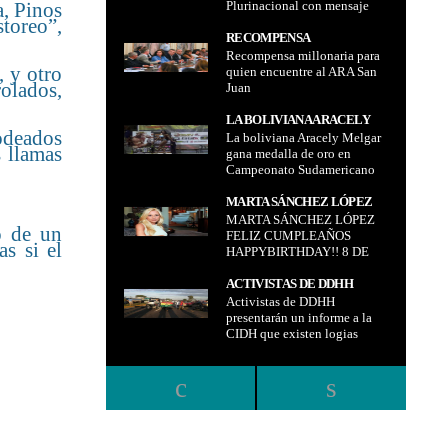
a, Pinos
Plurinacional con mensaje
PLURINACIONAL CON
toreo”,
presidencial, ceremonia y
MENSAJE PRESIDENCIAL,
organizaciones sociales
RECOMPENSA
CEREMONIA Y
Recompensa millonaria para
MILLONARIA PARA QUIEN
ORGANIZACIONES
, y otro
quien encuentre al ARA San
ENCUENTRE AL ARA SAN
SOCIALES
rolados,
Juan
JUAN
LA BOLIVIANA ARACELY
odeados
La boliviana Aracely Melgar
MELGAR GANA MEDALLA
s llamas
gana medalla de oro en
DE ORO EN CAMPEONATO
Campeonato Sudamericano
SUDAMERICANO DE
de Fisicolturismo 2014
FISICOLTURISMO 2014
MARTA SÁNCHEZ LÓPEZ
MARTA SÁNCHEZ LÓPEZ
FELIZ CUMPLEAÑOS
o de un
FELIZ CUMPLEAÑOS
HAPPYBIRTHDAY!! 8 DE
s si el
HAPPYBIRTHDAY!! 8 DE
MAYO CUMPLE 47 AÑOS!
MAYO CUMPLE 47 AÑOS!
ACTIVISTAS DE DDHH
Activistas de DDHH
PRESENTARÁN UN
presentarán un informe a la
INFORME A LA CIDH QUE
CIDH que existen logias
EXISTEN LOGIAS
cruceñas que pretenden
CRUCEÑAS QUE
polarizar al país
PRETENDEN POLARIZAR
AL PAÍS