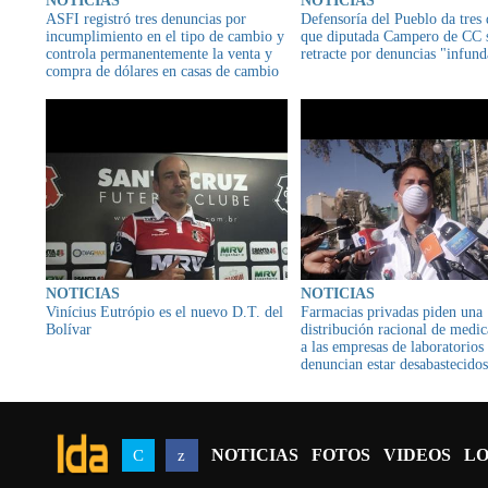
NOTICIAS
NOTICIAS
ASFI registró tres denuncias por
Defensoría del Pueblo da tres 
incumplimiento en el tipo de cambio y
que diputada Campero de CC 
controla permanentemente la venta y
retracte por denuncias "infun
compra de dólares en casas de cambio
y entidades financieras del país
NOTICIAS
NOTICIAS
Vinícius Eutrópio es el nuevo D.T. del
Farmacias privadas piden una
Bolívar
distribución racional de medi
a las empresas de laboratorios
denuncian estar desabastecidos
medicamentos
NOTICIAS
FOTOS
VIDEOS
LO