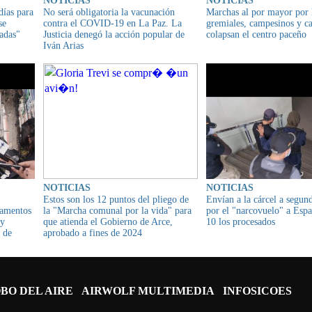
NOTICIAS
NOTICIAS
días para
No será obligatoria la vacunación
Marchas al por mayor por l
se
contra el COVID-19 en La Paz. La
gremiales, campesinos y ca
dadas"
Justicia denegó la acción popular de
colapsan el centro paceño
Iván Arias
NOTICIAS
NOTICIAS
Estos son los 12 puntos del pliego de
Envían a la cárcel a segun
camentos
la "Marcha comunal por la vida" para
por el "narcovuelo" a Es
 y
que atienda el Gobierno de Arce,
10 los procesados
 de
aprobado a fines de 2024
BO DEL AIRE
AIRWOLF MULTIMEDIA
INFOSICOES