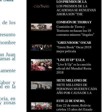
Oscar Cabrera
LOS PREMIOS DE LA
CABRERA
LOS PREMIOS DE LA
ACADEMIA SE RENUEVAN
ACADEMIA SE RENUEVAN
AHORA SON "THE OSCARS"
AHORA SON "THE
OSCARS"
 de los
COMISIÓN DE TIERRA Y
Comisión de Tierra y
TERRITORIO RECHAZAN
Territorio rechazan los 19
LOS 19 CONTRATOS
presunto
contratos mineros "ilegales"
MINEROS "ILEGALES"
porque causarán un desastre
PORQUE CAUSARÁN UN
 hombre
ambiental
"GREEN BOOK" OSCAR
DESASTRE AMBIENTAL
"Green Book" Oscar 2019
2019 MEJOR PELÍCULA
mejor película
San Juan
lamas al
"LIVE IT UP" ES LA
"Live It Up" es la canción
CANCIÓN OFICIAL DEL
oficial del Mundial Rusia
MUNDIAL RUSIA 2018
riamente
2018
SIETE MILLONES DE
labor y
SIETE MILLONES DE
PERSONAS MUEREN CADA
d en la
PERSONAS MUEREN CADA
AÑO POR CAUSA DE LA
AÑO POR CAUSA DE LA
CONTAMINACÓN
CONTAMINACÓN
ria, en
AMBIENTAL
AMBIENTAL
ESTE 22 DE ENERO,
 y zonas
Este 22 de enero, Bolivia
BOLIVIA CELEBRA 15 AÑOS
celebra 15 años del Estado
DEL ESTADO