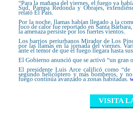
“Para la mañana del viernes, el fuego ya hab
Sud, Pampa Redonda y Obrajes, extendiéndo
relató El País.
Por la noche, llamas habían llegado a la co
foco de calor fue reportado en Santa Bárbara,
la amenaza persiste por los fuertes vientos.
Los barrios periurbanos Mirador de Los Pino
por las llamas en la jornada del viernes. Vari
ante el temor de que el fuego llegara hasta sus
El Gobierno anunció que se activó “un gran op
El presidente Luis Arce calificó como “de 
segundo helicóptero y más bomberos, y no d
fuego continúa avanzado a zonas habitadas.
w
VISITA L
CONTENIDO RELAC