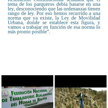
tema de los parqueros debía basarse en una
ley, desconociendo que las ordenanzas tienen
rango de ley. Por eso hemos recurrido a una
norma que ya existe, la Ley de Movilidad
Urbana, donde se establece esta figura, y
vamos a trabajar en función de esa norma lo
más pronto posible”.
CONTENIDO RELACIONADO