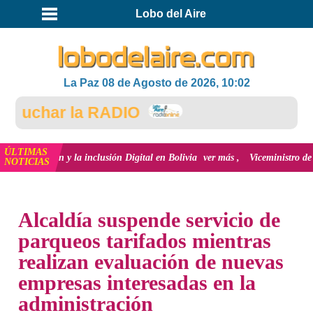
Lobo del Aire
La Paz 08 de Agosto de 2026, 10:02
uchar la RADIO
ÚLTIMAS
ovación y la inclusión Digital en Bolivia
ver más
Viceministro de Medio A
NOTICIAS
INICIO
NOTICIAS
Alcaldía suspende servicio de
parqueos tarifados mientras
realizan evaluación de nuevas
empresas interesadas en la
administración