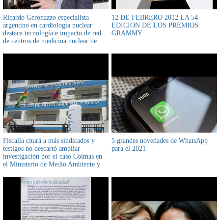
Ricardo Geronazzo especialista
12 DE FEBRERO 2012 LA 54
argentino en cardiología nuclear
EDICION DE LOS PREMIOS
destaca tecnología e impacto de red
GRAMMY
de centros de medicina nuclear de
Bolivia
Fiscalía citará a más sindicados y
5 grandes novedades de WhatsApp
testigos no descartó ampliar
para el 2021
investigación por el caso Coimas en
el Ministerio de Medio Ambiente y
Agua