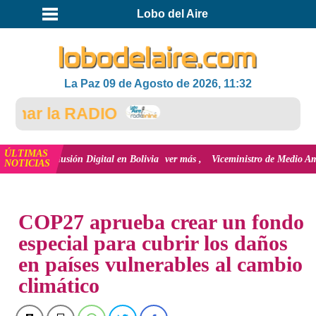
Lobo del Aire
La Paz 09 de Agosto de 2026, 11:32
ar la RADIO
ÚLTIMAS
 inclusión Digital en Bolivia
ver más
Viceministro de Medio Ambiente, José
NOTICIAS
INICIO
NOTICIAS
COP27 aprueba crear un fondo
especial para cubrir los daños
en países vulnerables al cambio
climático