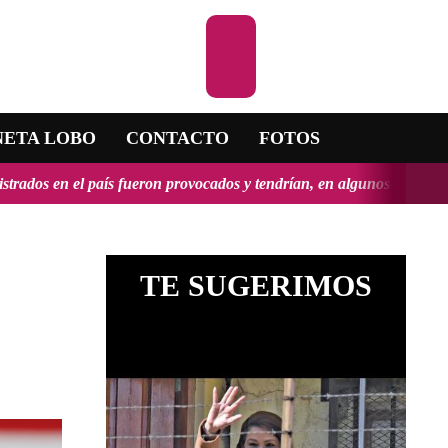
cuchar la RADIO
NETA LOBO
CONTACTO
FOTOS
on provocados y tendrían, en algunos casos, propósitos geopolíticos..
TE SUGERIMOS