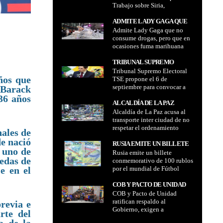
Trabajo sobre Siria,
SOBRE SIRIA, PROPAGANDA
Propaganda y Medios están
Y MEDIOS ESTÁN
difundiendo la
ADMITE LADY GAGA QUE
DIFUNDIENDO LA
desinformación en relación
Admite Lady Gaga que no
NO CONSUME DROGAS,
DESINFORMACIÓN EN
con Siria
consume drogas, pero que en
PERO QUE EN OCASIONES
RELACIÓN CON SIRIA
ocasiones fuma marihuana
FUMA MARIHUANA PARA
para componer canciones
COMPONER CANCIONES
TRIBUNAL SUPREMO
Tribunal Supremo Electoral
ELECTORAL TSE PROPONE
ños que
TSE propone el 6 de
EL 6 DE SEPTIEMBRE PARA
septiembre para convocar a
e Barack
CONVOCAR A ELECCIONES
elecciones generales en
36 años
GENERALES EN BOLIVIA
Bolivia
ALCALDÍA DE LA PAZ
Alcaldía de La Paz acusa al
ACUSA AL TRANSPORTE
transporte inter ciudad de no
INTER CIUDAD DE NO
respetar el ordenamiento
RESPETAR EL
nales de
vehicular
ORDENAMIENTO
de nació
RUSIA EMITE UN BILLETE
VEHICULAR
 uno de
Rusia emite un billete
CONMEMORATIVO DE 100
edas de
conmemorativo de 100 rublos
RUBLOS POR EL MUNDIAL
por el mundial de Fútbol
e en el
DE FÚTBOL 2018
2018
COB Y PACTO DE UNIDAD
COB y Pacto de Unidad
RATIFICAN RESPALDO AL
ratifican respaldo al
GOBIERNO, EXIGEN A
previa e
Gobierno, exigen a
LEGISLADORES APROBAR
rte del
legisladores aprobar leyes y
LEYES Y CONVOCAN A UN