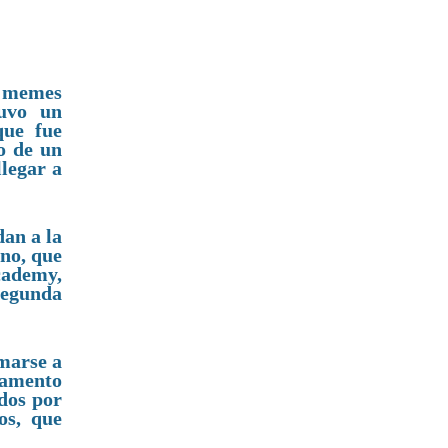
e memes
tuvo un
que fue
o de un
legar a
dan a la
no, que
cademy,
segunda
umarse a
rtamento
ados por
os, que