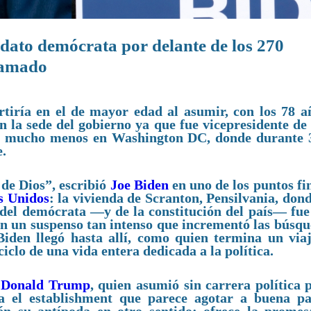
idato demócrata por delante de los 270
lamado
iría en el de mayor edad al asumir, con los 78 a
en la sede del gobierno ya que fue vicepresidente d
; mucho menos en Washington DC, donde durante 
e.
a de Dios”, escribió
Joe Biden
en uno de los puntos fi
s Unidos
: la vivienda de Scranton, Pensilvania, don
 del demócrata —y de la constitución del país— fue
en un suspenso tan intenso que incrementó las búsqu
iden llegó hasta allí, como quien termina un viaj
clo de una vida entera dedicada a la política.
e
Donald Trump
, quien asumió sin carrera política 
a el establishment que parece agotar a buena pa