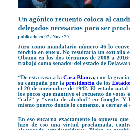
Un agónico recuento coloca al cand
delegados necesarios para ser proc
publicado en 07 / Nov / 20
Jura como mandatario número 46 lo convert
tendría en enero. No resultaría un extraño 
Obama en los dos términos de 2008 a 2016
trabajó como senador del estado de Delawar
“De esta casa a la
Casa Blanca
, con la graci
su campaña por la
presidencia
de los
Estado
el 20 de noviembre de 1942. El estado natal
los pocos que mantuvo el recuento de votos 
“café” y “venta de alcohol” en Google. Y B
mismo puerto donde lo comenzó, a cerrar el ci
En eso encarna exactamente lo opuesto qu
hizo de eso una virtud proclamada, contr