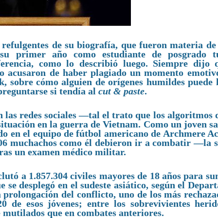
 refulgentes de su biografía, que fueron materia d
 su primer año como estudiante de posgrado 
rencia, como lo describió luego. Siempre dijo 
 lo acusaron de haber plagiado un momento emotiv
ck, sobre cómo alguien de orígenes humildes puede l
preguntarse si tendía al
cut & paste
.
las redes sociales —tal el trato que los algoritmos 
ituación en la guerra de Vietnam. Como un joven sa
ado en el equipo de fútbol americano de Archmere A
.406 muchachos como él debieron ir a combatir —la 
ras un examen médico militar.
clutó a 1.857.304 civiles mayores de 18 años para s
e se desplegó en el sudeste asiático, según el Depa
a prolongación del conflicto, uno de los más rechaz
0 de esos jóvenes; entre los sobrevivientes herid
 mutilados que en combates anteriores.