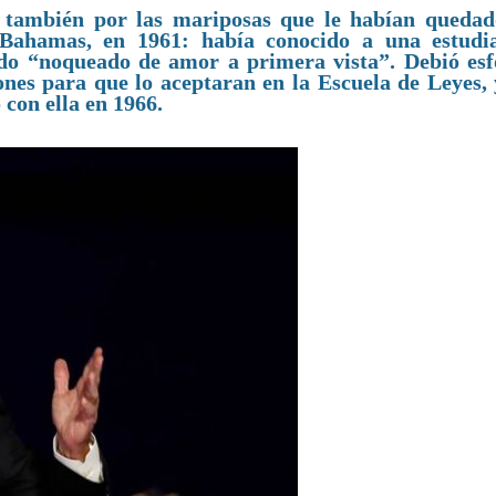
o también por las mariposas que le habían quedad
ahamas, en 1961: había conocido a una estudi
ado “noqueado de amor a primera vista”. Debió esf
ones para que lo aceptaran en la Escuela de Leyes, 
 con ella en 1966.