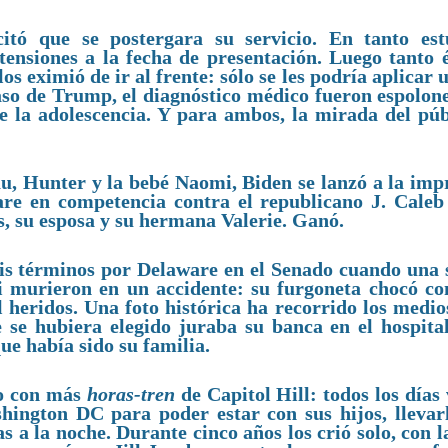
itó que se postergara su servicio. En tanto est
xtensiones a la fecha de presentación. Luego tanto 
s eximió de ir al frente: sólo se les podría aplicar 
aso de Trump, el diagnóstico médico fueron espolone
e la adolescencia. Y para ambos, la mirada del púb
au, Hunter y la bebé Naomi, Biden se lanzó a la imp
are en competencia contra el republicano J. Caleb
s, su esposa y su hermana Valerie. Ganó.
eis términos por Delaware en el Senado cuando una
i murieron en un accidente: su furgoneta chocó co
heridos. Una foto histórica ha recorrido los medios
 se hubiera elegido juraba su banca en el hospita
ue había sido su familia.
co con más
horas-tren
de Capitol Hill: todos los días
ington DC para poder estar con sus hijos, llevarl
s a la noche. Durante cinco años los crió solo, con 