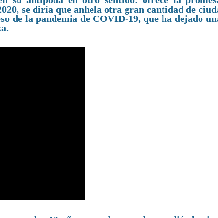
én su antípoda en otro sentido: ofrece la promes
e 2020, se diría que anhela otra gran cantidad de ciu
 peso de la pandemia de COVID-19, que ha dejado una
za.