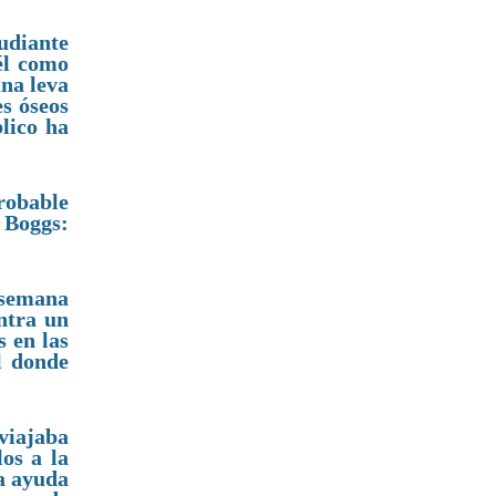
udiante
él como
una leva
s óseos
lico ha
robable
 Boggs:
 semana
ntra un
 en las
l donde
 viajaba
os a la
la ayuda