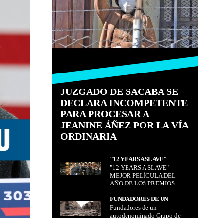
JUZGADO DE SACABA SE
DECLARA INCOMPETENTE
PARA PROCESAR A
JEANINE ÁÑEZ POR LA VÍA
ORDINARIA
"12 YEARS A SLAVE"
"12 YEARS A SLAVE"
MEJOR PELÍCULA DEL AÑO
MEJOR PELÍCULA DEL
DE LOS PREMIOS OSCAR
AÑO DE LOS PREMIOS
OSCAR
FUNDADORES DE UN
Fundadores de un
AUTODENOMINADO
autodenominado Grupo de
GRUPO DE TRABAJO