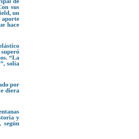
cipal de
Con sus
ield, un
 aporte
ue hace
elástico
e superó
os. “La
”, solía
tado por
le diera
entanas
toria y
, según