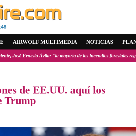
Es
:48
RE
AIRWOLF MULTIMEDIA
NOTICIAS
PLA
: "la mayoría de los incendios forestales registrados en el país fuer
ones de EE.UU. aquí los
de Trump