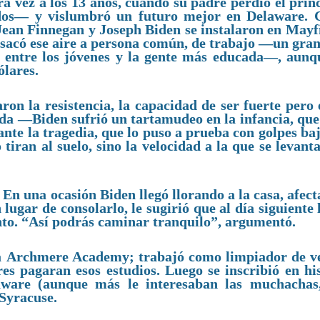
a vez a los 13 años, cuando su padre perdió el prin
dos— y vislumbró un futuro mejor en Delaware. 
, Jean Finnegan y Joseph Biden se instalaron en Mayf
sacó ese aire a persona común, de trabajo —un gran
 entre los jóvenes y la gente más educada—, aunq
ólares.
on la resistencia, la capacidad de ser fuerte pero 
 vida —Biden sufrió un tartamudeo en la infancia, qu
te la tragedia, que lo puso a prueba con golpes baj
iran al suelo, sino la velocidad a la que se levanta
En una ocasión Biden llegó llorando a la casa, afec
n lugar de consolarlo, le sugirió que al día siguiente 
nto. “Así podrás caminar tranquilo”, argumentó.
osa Archmere Academy; trabajó como limpiador de v
s pagaran esos estudios. Luego se inscribió en his
laware (aunque más le interesaban las muchachas
 Syracuse.