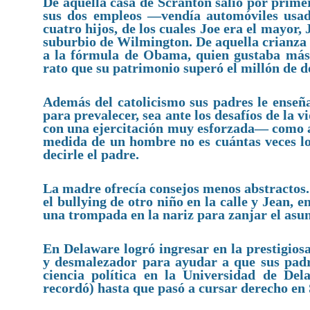
De aquella casa de Scranton salió por primer
sus dos empleos —vendía automóviles usa
cuatro hijos, de los cuales Joe era el mayor
suburbio de Wilmington. De aquella crianza 
a la fórmula de Obama, quien gustaba más
rato que su patrimonio superó el millón de d
Además del catolicismo sus padres le enseñar
para prevalecer, sea ante los desafíos de la
con una ejercitación muy esforzada— como an
medida de un hombre no es cuántas veces lo t
decirle el padre.
La madre ofrecía consejos menos abstractos. 
el bullying de otro niño en la calle y Jean, e
una trompada en la nariz para zanjar el asu
En Delaware logró ingresar en la prestigi
y desmalezador para ayudar a que sus padre
ciencia política en la Universidad de De
recordó) hasta que pasó a cursar derecho en