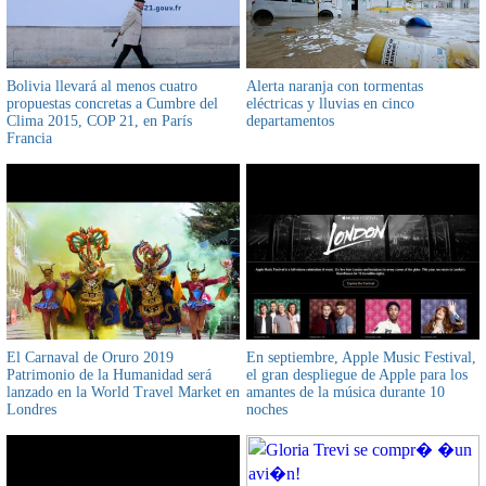
Bolivia llevará al menos cuatro
Alerta naranja con tormentas
propuestas concretas a Cumbre del
eléctricas y lluvias en cinco
Clima 2015, COP 21, en París
departamentos
Francia
El Carnaval de Oruro 2019
En septiembre, Apple Music Festival,
Patrimonio de la Humanidad será
el gran despliegue de Apple para los
lanzado en la World Travel Market en
amantes de la música durante 10
Londres
noches