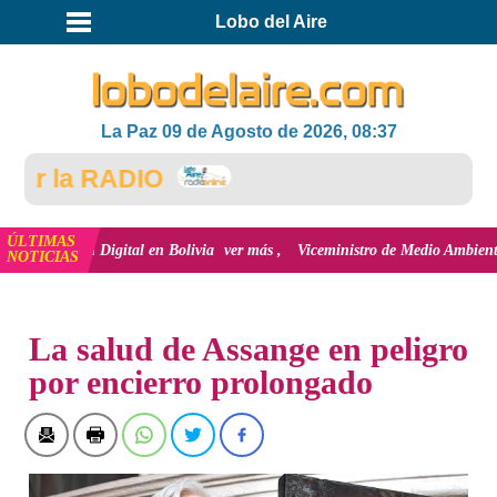
Lobo del Aire
La Paz 09 de Agosto de 2026, 08:37
r la RADIO
ÚLTIMAS
lusión Digital en Bolivia
ver más
Viceministro de Medio Ambiente, José Ern
NOTICIAS
INICIO
NOTICIAS
La salud de Assange en peligro
por encierro prolongado