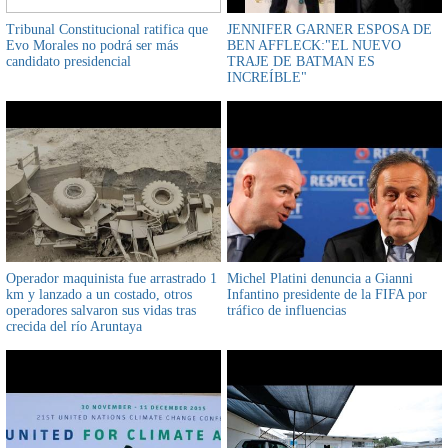
Tribunal Constitucional ratifica que
JENNIFER GARNER ESPOSA DE
Evo Morales no podrá ser más
BEN AFFLECK:"EL NUEVO
candidato presidencial
TRAJE DE BATMAN ES
INCREÍBLE"
Operador maquinista fue arrastrado 1
Michel Platini denuncia a Gianni
km y lanzado a un costado, otros
Infantino presidente de la FIFA por
operadores salvaron sus vidas tras
tráfico de influencias
crecida del río Aruntaya