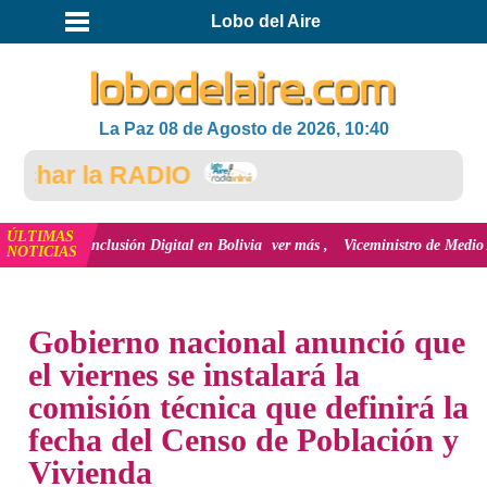
Lobo del Aire
La Paz 08 de Agosto de 2026, 10:40
har la RADIO
ÚLTIMAS
la inclusión Digital en Bolivia
ver más
Viceministro de Medio Ambiente, J
NOTICIAS
INICIO
NOTICIAS
Gobierno nacional anunció que
el viernes se instalará la
comisión técnica que definirá la
fecha del Censo de Población y
Vivienda