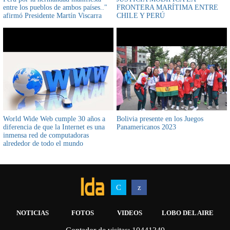
entre los pueblos de ambos países.."
FRONTERA MARÍTIMA ENTRE
afirmó Presidente Martín Viscarra
CHILE Y PERÚ
World Wide Web cumple 30 años a
Bolivia presente en los Juegos
diferencia de que la Internet es una
Panamericanos 2023
inmensa red de computadoras
alrededor de todo el mundo
conectadas entre sí
NOTICIAS
FOTOS
VIDEOS
LOBO DEL AIRE