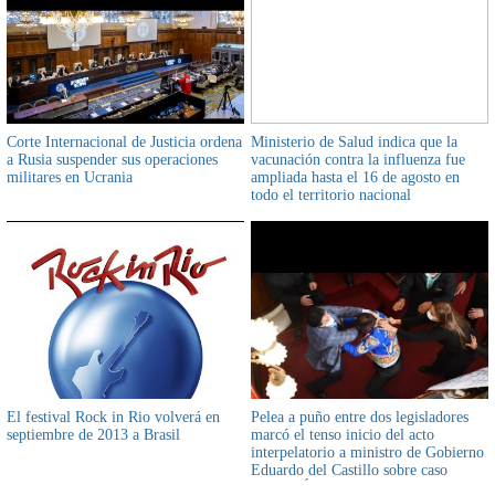
Corte Internacional de Justicia ordena
Ministerio de Salud indica que la
a Rusia suspender sus operaciones
vacunación contra la influenza fue
militares en Ucrania
ampliada hasta el 16 de agosto en
todo el territorio nacional
El festival Rock in Rio volverá en
Pelea a puño entre dos legisladores
septiembre de 2013 a Brasil
marcó el tenso inicio del acto
interpelatorio a ministro de Gobierno
Eduardo del Castillo sobre caso
Jeanine Áñez