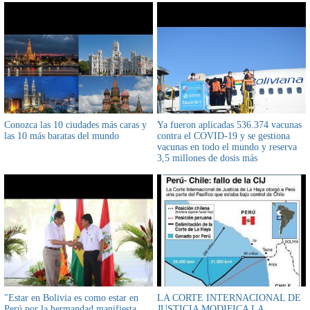
Conozca las 10 ciudades más caras y
Ya fueron aplicadas 536.374 vacunas
las 10 más baratas del mundo
contra el COVID-19 y se gestiona
vacunas en todo el mundo y reserva
3,5 millones de dosis más
"Estar en Bolivia es como estar en
LA CORTE INTERNACIONAL DE
Perú por la hermandad manifiesta
JUSTICIA MODIFICA LA