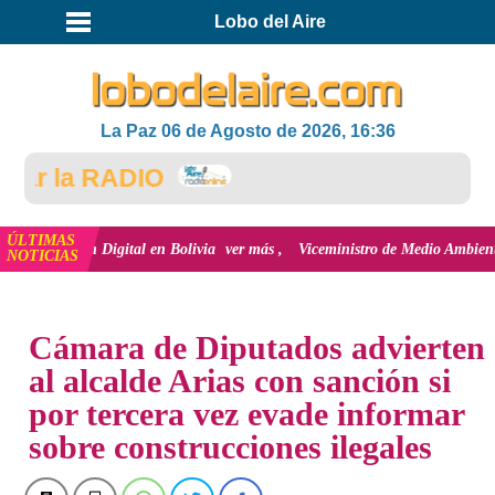
Lobo del Aire
La Paz 06 de Agosto de 2026, 16:36
 la RADIO
ÚLTIMAS
sión Digital en Bolivia
ver más
Viceministro de Medio Ambiente, José Ernes
NOTICIAS
INICIO
NOTICIAS
Cámara de Diputados advierten
al alcalde Arias con sanción si
por tercera vez evade informar
sobre construcciones ilegales