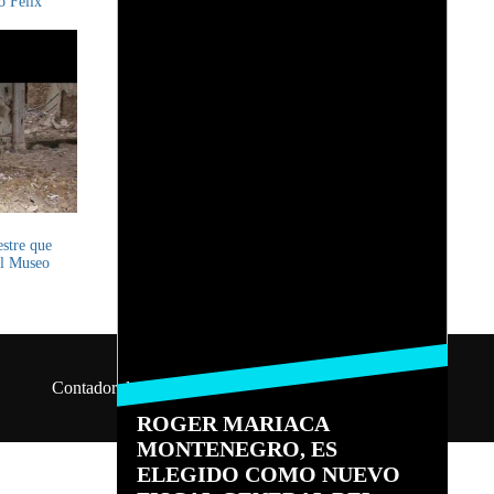
o Félix
las 21:00
estre que
el Museo
Contador de visitas: 10426138
Lobo del Aire 2026
ROGER MARIACA
MONTENEGRO, ES
ELEGIDO COMO NUEVO