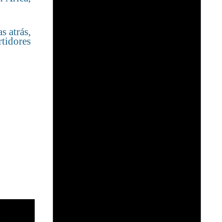
s atrás,
rtidores