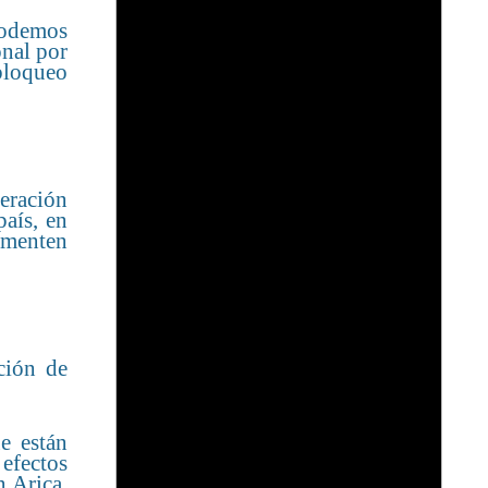
podemos
onal por
bloqueo
eración
país, en
rementen
ción de
e están
efectos
n Arica,