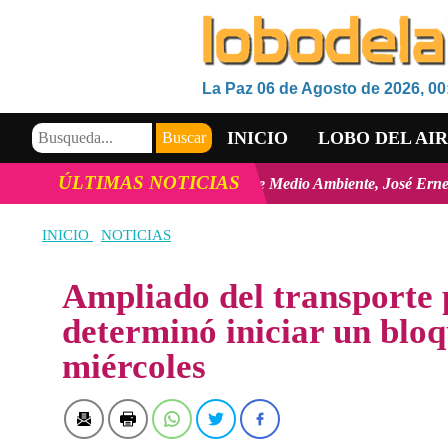
La Paz 06 de Agosto de 2026, 00
INICIO
LOBO DEL AI
ÚLTIMAS NOTICIAS
s
Viceministro de Medio Ambiente, José Ernesto Ávila: "la mayoría d
VIDEOS
INICIO
NOTICIAS
Ampliado del transporte 
determinó iniciar un bloq
miércoles