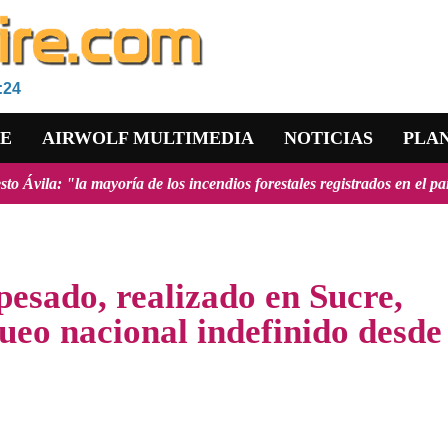
Escuc
:24
RE
AIRWOLF MULTIMEDIA
NOTICIAS
PLA
e los incendios forestales registrados en el país fueron provocados y
pesado, realizado en Sucre,
ueo nacional indefinido desde