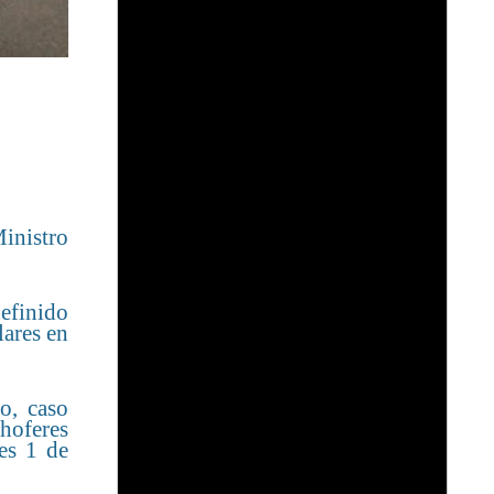
Ministro
definido
lares en
o, caso
hoferes
es 1 de