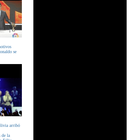
motivos
Ronaldo se
livia arribó
 de la