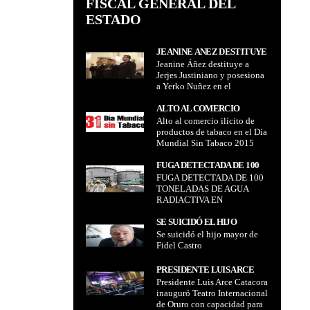
FISCAL GENERAL DEL
ESTADO
JEANINE ÁÑEZ DESTITUYE
Jeanine Áñez destituye a
A JERJES JUSTINIANO Y
Jerjes Justiniano y posesiona
POSESIONA A YERKO
a Yerko Nuñez en el
NUÑEZ EN EL MINISTERIO
Ministerio de la Presidencia
DE LA PRESIDENCIA
además de otros dos nuevos
ALTO AL COMERCIO
ADEMÁS DE OTROS DOS
ministros
Alto al comercio ilícito de
ILÍCITO DE PRODUCTOS DE
NUEVOS MINISTROS
productos de tabaco en el Día
TABACO EN EL DÍA
Mundial Sin Tabaco 2015
MUNDIAL SIN TABACO 2015
FUGA DETECTADA DE 100
FUGA DETECTADA DE 100
TONELADAS DE AGUA
TONELADAS DE AGUA
RADIACTIVA EN
RADIACTIVA EN
FUKUSHIMA
FUKUSHIMA
SE SUICIDÓ EL HIJO
Se suicidó el hijo mayor de
MAYOR DE FIDEL CASTRO
Fidel Castro
PRESIDENTE LUIS ARCE
Presidente Luis Arce Catacora
CATACORA INAUGURÓ
inauguró Teatro Internacional
TEATRO INTERNACIONAL
de Oruro con capacidad para
DE ORURO CON