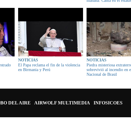
mañana. Canta en el estadi
Capriles, esta noche desde 
NOTICIAS
NOTICIAS
estrado
El Papa reclama el fin de la violencia
Piedra misteriosa extraterr
en Birmania y Perú
sobrevivió al incendio en 
Nacional de Brasil
BO DEL AIRE
AIRWOLF MULTIMEDIA
INFOSICOES