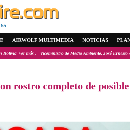
:55
RE
AIRWOLF MULTIMEDIA
NOTICIAS
PLA
eministro de Medio Ambiente, José Ernesto Ávila: "la mayoría de los i
con rostro completo de posible