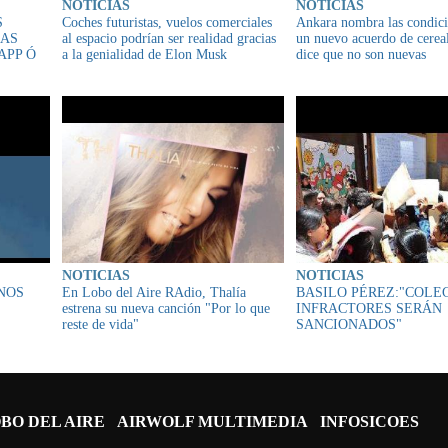
NOTICIAS
NOTICIAS
S
Coches futuristas, vuelos comerciales
Ankara nombra las condici
LAS
al espacio podrían ser realidad gracias
un nuevo acuerdo de cerea
APP Ó
a la genialidad de Elon Musk
dice que no son nuevas
NOTICIAS
NOTICIAS
NOS
En Lobo del Aire RAdio, Thalía
BASILO PÉREZ:"COLE
estrena su nueva canción "Por lo que
INFRACTORES SERÁN
reste de vida"
SANCIONADOS"
BO DEL AIRE
AIRWOLF MULTIMEDIA
INFOSICOES