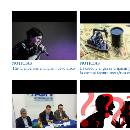
CONTENIDO RELAC
NOTICIAS
NOTICIAS
The Cranberries anuncian nuevo disco
El crudo y el gas se disparan 
la costosa factura energética 