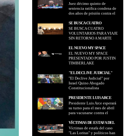
Juez décimo quinto de
SENTENCIA RATIFICA
sentencia ratifica condena de
CONDENA DE DOS AÑOS DE
dos años de prisión contra el
PRISIÓN CONTRA EL
cívico Rómulo Calvo por
CÍVICO RÓMULO CALVO
ultraje a la wiphala
SE BUSCA CUATRO
POR ULTRAJE A LA
SE BUSCA CUATRO
VOLUNTARIOS PARA VIAJE
WIPHALA
VOLUNTARIOS PARA VIAJE
SIN RETORNO A MARTE
SIN RETORNO A MARTE
EL NUEVO MY SPACE
EL NUEVO MY SPACE
PRESENTADO POR JUSTIN
PRESENTADO POR JUSTIN
TIMBERLAKE
TIMBERLAKE
"EL DECLIVE JUDICIAL"
"El Declive Judicial" por
POR ISRAEL QUINO
Israel Quino Abogado
ABOGADO
Constitucionalista
CONSTITUCIONALISTA
PRESIDENTE LUIS ARCE
Presidente Luis Arce esperará
ESPERARÁ SU TURNO PARA
su turno para el mes de abril
EL MES DE ABRIL PARA
para vacunarse contra el
VACUNARSE CONTRA EL
COVID-19
COVID-19
VÍCTIMAS DE ESTAFA DEL
Víctimas de estafa del caso
CASO "LAS LORITAS" Y
"Las Loritas" y políticos han
POLÍTICOS HAN PEDIDO