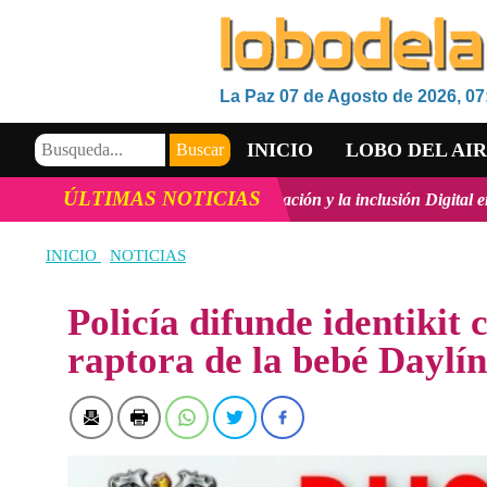
La Paz 07 de Agosto de 2026, 07
INICIO
LOBO DEL AI
ÚLTIMAS NOTICIAS
ógico, la innovación y la inclusión Digital en Bolivia
ver más
Vic
VIDEOS
INICIO
NOTICIAS
Policía difunde identikit 
raptora de la bebé Daylín