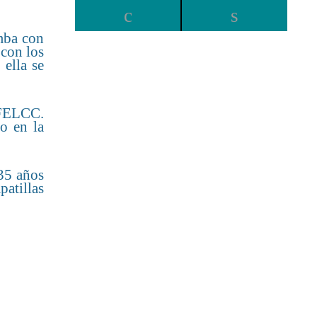
mba con
 con los
ella se
a FELCC.
o en la
35 años
patillas