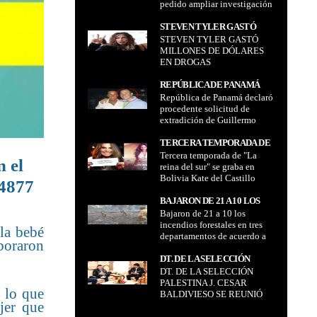
pedido ampliar investigación
AMPLIAR INVESTIGACIÓN
contra alcalde Iván Arias por
CONTRA ALCALDE IVÁN
supuestamente favorecer al
STEVEN TYLER GASTÓ
ARIAS POR
empresario Harold Lora
STEVEN TYLER GASTÓ
MILLONES DE DÓLARES
SUPUESTAMENTE
MILLONES DE DÓLARES
EN DROGAS
FAVORECER AL
EN DROGAS
EMPRESARIO HAROLD
LORA
REPÚBLICA DE PANAMÁ
República de Panamá declaró
DECLARÓ PROCEDENTE
procedente solicitud de
SOLICITUD DE
extradición de Guillermo
EXTRADICIÓN DE
Parada uno de los principales
GUILLERMO PARADA UNO
implicados el caso de "800
TERCERA TEMPORADA DE
DE LOS PRINCIPALES
ítems fantasmas"
Tercera temporada de "La
"LA REINA DEL SUR" SE
IMPLICADOS EL CASO DE
 el
reina del sur" se graba en
GRABA EN BOLIVIA KATE
"800 ÍTEMS FANTASMAS"
Bolivia Kate del Castillo
DEL CASTILLO LLEGÓ AL
14877
llegó al país
PAÍS
BAJARON DE 21 A 10 LOS
Bajaron de 21 a 10 los
INCENDIOS FORESTALES
incendios forestales en tres
EN TRES DEPARTAMENTOS
 la bebé
departamentos de acuerdo a
DE ACUERDO A DEFENSA
aboraron
Defensa Civil
CIVIL
DT. DE LA SELECCIÓN
DT. DE LA SELECCIÓN
PALESTINA J. CESAR
PALESTINA J. CESAR
BALDIVIESO SE REUNIÓ
, lo que
BALDIVIESO SE REUNIÓ
CON EL PRESIDENTE DE
ujer que
CON EL PRESIDENTE DE
BOLIVIA EVO MORALES
BOLIVIA EVO MORALES