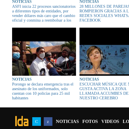
NOTICIAS
NOTICIAS
ASFI inicia 22 procesos sancionatorios
28 MILLONES DE PAREJA
a diferentes tipos de entidades, por
ROMPIERON GRACIAS A 
vender dólares más caro que el cambio
REDES SOCIALES WHATS
oficial y conmina a reembolsar a los
FACEBOOK
clientes
NOTICIAS
NOTICIAS
Porongo se declara emergencia tras el
ESCUCHAR MÚSICA QUE 
asesinato de los uniformados, solo
GUSTA ACTIVA LA ZONA
cuentan con 10 policías para 25 mil
LLAMADA ACCUMBES DE
habitantes
NUESTRO CEREBRO
NOTICIAS
FOTOS
VIDEOS
LO