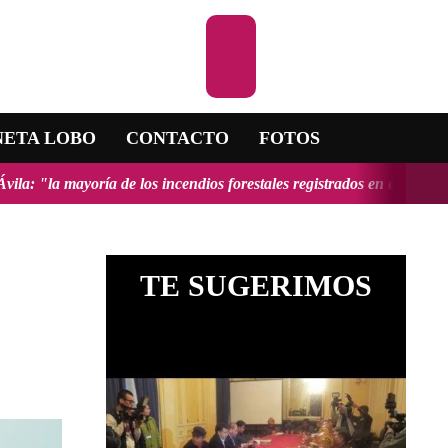
Escuchar la RAD
NETA LOBO
CONTACTO
FOTOS
ncendios forestales registrados en el país fueron provocados y tendrí
TE SUGERIMOS