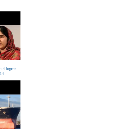
tud logran
014