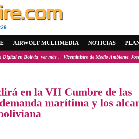
:29
RE
AIRWOLF MULTIMEDIA
NOTICIAS
PLA
olivia
ver más
Viceministro de Medio Ambiente, José Ernesto Ávila:
dirá en la VII Cumbre de las
 demanda marítima y los alca
boliviana