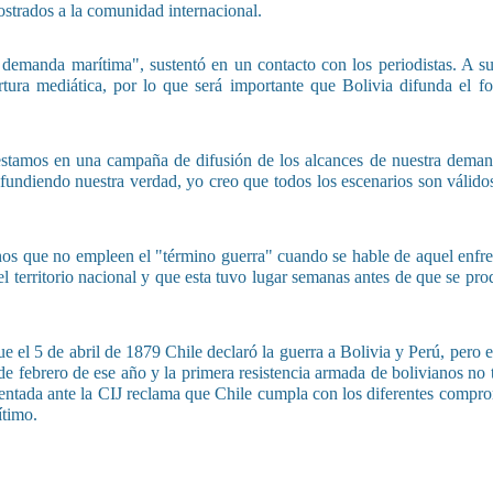
ostrados a la comunidad internacional.
 demanda marítima", sustentó en un contacto con los periodistas. A su 
ura mediática, por lo que será importante que Bolivia difunda el f
estamos en una campaña de difusión de los alcances de nuestra deman
fundiendo nuestra verdad, yo creo que todos los escenarios son válidos
ianos que no empleen el "término guerra" cuando se hable de aquel enfr
el territorio nacional y que esta tuvo lugar semanas antes de que se pro
l 5 de abril de 1879 Chile declaró la guerra a Bolivia y Perú, pero el 
de febrero de ese año y la primera resistencia armada de bolivianos no 
entada ante la CIJ reclama que Chile cumpla con los diferentes compr
ítimo.