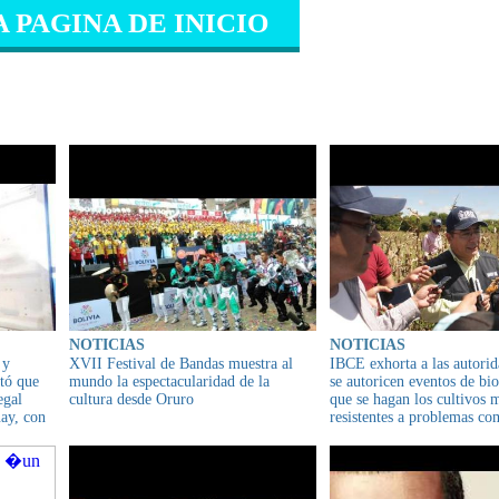
A PAGINA DE INICIO
IONADO
NOTICIAS
NOTICIAS
 y
XVII Festival de Bandas muestra al
IBCE exhorta a las autorid
ctó que
mundo la espectacularidad de la
se autoricen eventos de bi
egal
cultura desde Oruro
que se hagan los cultivos 
uay, con
resistentes a problemas co
 Chile