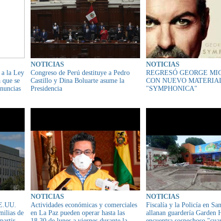
NOTICIAS
NOTICIAS
 a la Ley
Congreso de Perú destituye a Pedro
REGRESÓ GEORGE MI
 que se
Castillo y Dina Boluarte asume la
CON NUEVO MATERIA
enuncias
Presidencia
"SYMPHONICA"
NOTICIAS
NOTICIAS
EE.UU.
Actividades económicas y comerciales
Fiscalía y la Policía en Sa
milias de
en La Paz pueden operar hasta las
allanan guardería Garden 
partir
18.30 de lunes a viernes durante la
encuentra sospechoso "cua