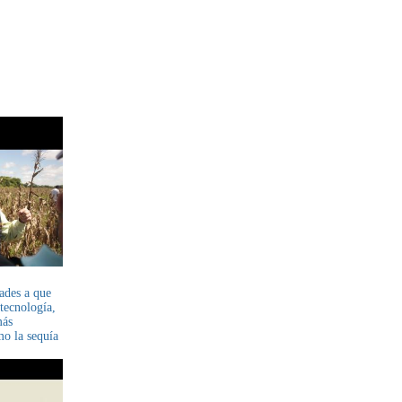
ades a que
otecnología,
más
mo la sequía