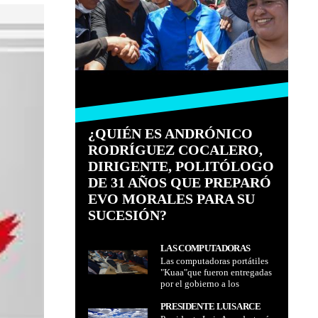
¿QUIÉN ES ANDRÓNICO
RODRÍGUEZ COCALERO,
DIRIGENTE, POLITÓLOGO
DE 31 AÑOS QUE PREPARÓ
EVO MORALES PARA SU
SUCESIÓN?
LAS COMPUTADORAS
Las computadoras portátiles
PORTÁTILES "KUAA"QUE
"Kuaa"que fueron entregadas
FUERON ENTREGADAS
por el gobierno a los
POR EL GOBIERNO A LOS
estudiantes de sexto de
ESTUDIANTES DE SEXTO
secundaria, deben utilizarse
PRESIDENTE LUIS ARCE
DE SECUNDARIA, DEBEN
aún sin internet