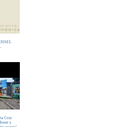
CHAEL
L
nta Cruz
House y
rto oscuro"