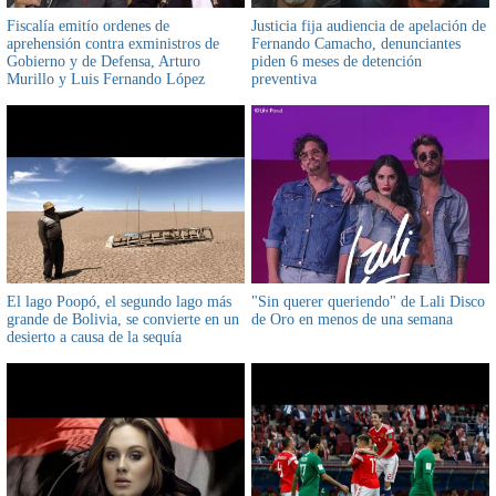
Fiscalía emitío ordenes de
Justicia fija audiencia de apelación de
aprehensión contra exministros de
Fernando Camacho, denunciantes
Gobierno y de Defensa, Arturo
piden 6 meses de detención
Murillo y Luis Fernando López
preventiva
El lago Poopó, el segundo lago más
"Sin querer queriendo" de Lali Disco
grande de Bolivia, se convierte en un
de Oro en menos de una semana
desierto a causa de la sequía