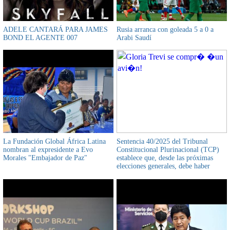
ADELE CANTARÁ PARA JAMES
Rusia arranca con goleada 5 a 0 a
BOND EL AGENTE 007
Arabi Saudí
La Fundación Global África Latina
Sentencia 40/2025 del Tribunal
nombran al expresidente a Evo
Constitucional Plurinacional (TCP)
Morales "Embajador de Paz"
establece que, desde las próximas
elecciones generales, debe haber
paridad de género