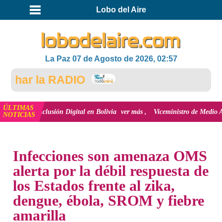
Lobo del Aire
La Paz 07 de Agosto de 2026, 02:57
har la RADIO
ÚLTIMAS
 la inclusión Digital en Bolivia
ver más
Viceministro de Medio Ambiente, J
NOTICIAS
INICIO
Infecciones son amenaza OMS
alerta por la débil respuesta de
los Estados frente al zika,
dengue, ébola, SROM y fiebre
amarilla