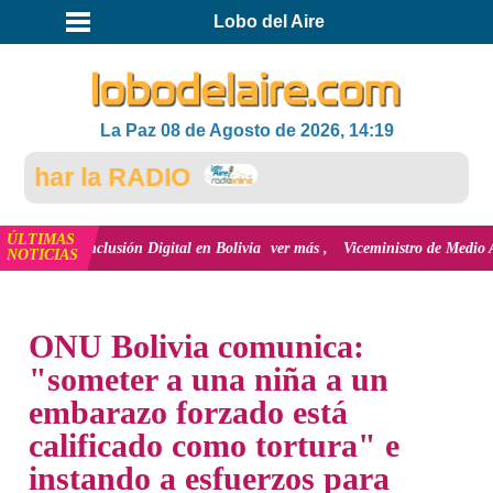
Lobo del Aire
La Paz 08 de Agosto de 2026, 14:19
ar la RADIO
ÚLTIMAS
a inclusión Digital en Bolivia
ver más
Viceministro de Medio Ambiente, Jos
NOTICIAS
INICIO
NOTICIAS
ONU Bolivia comunica:
"someter a una niña a un
embarazo forzado está
calificado como tortura" e
instando a esfuerzos para