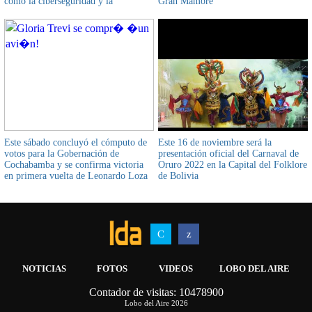
como la ciberseguridad y la
Gran Mamoré
biotecnología
Este sábado concluyó el cómputo de
Este 16 de noviembre será la
votos para la Gobernación de
presentación oficial del Carnaval de
Cochabamba y se confirma victoria
Oruro 2022 en la Capital del Folklore
en primera vuelta de Leonardo Loza
de Bolivia
NOTICIAS
FOTOS
VIDEOS
LOBO DEL AIRE
Contador de visitas: 10478900
AIRWOLF MULTIMEDIA
INFOSICOES
Lobo del Aire 2026