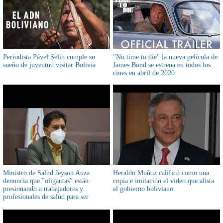
Periodista Pável Selin cumple su
"No time to die" la nueva película de
sueño de juventud visitar Bolivia
James Bond se estrena en todos los
cines en abril de 2020
Ministro de Salud Jeyson Auza
Heraldo Muñoz calificó como una
denuncia que "oligarcas" están
copia e imitación el video que alista
presionando a trabajadores y
el gobierno boliviano
profesionales de salud para ser
vacunados contra el COVID-19 y
anuncia investigación