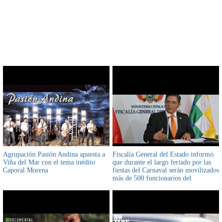
CONTENIDO RELACIONADO
Agrupación Pasión Andina apuesta a
Fiscalía General del Estado informó
Viña del Mar con el tema inédito
que durante el largo feriado por las
Caporal Morena
fiestas del Carnaval serán movilizados
más de 500 funcionarios del
Ministerio Público en todo el país