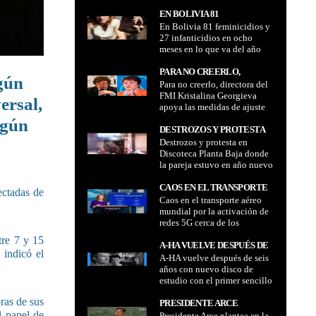
Mundial de Qatar
EN EL MUNDIAL DE QATAR
EN BOLIVIA 81
En Bolivia 81 feminicidios y
FEMINICIDIOS Y 27
27 infanticidios en ocho
INFANTICIDIOS EN OCHO
meses en lo que va del año
MESES EN LO QUE VA DEL
AÑO
PARA NO CREERLO,
lgún
Para no creerlo, directora del
DIRECTORA DEL FMI
FMI Kristalina Georgieva
KRISTALINA GEORGIEVA
ersal,
apoya las medidas de ajuste
APOYA LAS MEDIDAS DE
de Javier Milei en Argentina
egún
AJUSTE DE JAVIER MILEI
DESTROZOS Y PROTESTA
EN ARGENTINA
Destrozos y protesta en
EN DISCOTECA PLANTA
Discoteca Planta Baja donde
BAJA DONDE LA PAREJA
la pareja estuvo en año nuevo
ESTUVO EN AÑO NUEVO
CAOS EN EL TRANSPORTE
ectadas de
Caos en el transporte aéreo
AÉREO MUNDIAL POR LA
mundial por la activación de
ACTIVACIÓN DE REDES 5G
redes 5G cerca de los
CERCA DE LOS
aeropuertos de EE. UU.
AEROPUERTOS DE EE. UU.
tre 7 y 15
A-HA VUELVE DESPUÉS DE
 indicó el
A-HA vuelve después de seis
SEIS AÑOS CON NUEVO
años con nuevo disco de
DISCO DE ESTUDIO CON EL
estudio con el primer sencillo
PRIMER SENCILLO
"Under the make up" que ya
"UNDER THE MAKE UP"
ras de sus
suena en Lobo Del Aire Radio
PRESIDENTE ARCE
QUE YA SUENA EN LOBO
l papel de
Presidente Arce plantea en la
PLANTEA EN LA ONU 14