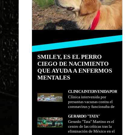
SMILEY, ES EL PERRO
CIEGO DE NACIMIENTO
QUE AYUDA A ENFERMOS
MENTALES
CLÍNICA INTERVENIDA POR
Clínica intervenida por
PRESUNTAS VACUNAS
presuntas vacunas contra el
CONTRA EL CORONAVIRUS
coronavirus y funcionaba de
Y FUNCIONABA DE FORMA
forma irregular
IRREGULAR
GERARDO "TATA"
Gerardo "Tata" Martino es el
MARTINO ES EL CENTRO
centro de las críticas tras la
DE LAS CRÍTICAS TRAS LA
eliminación de México en el
ELIMINACIÓN DE MÉXICO