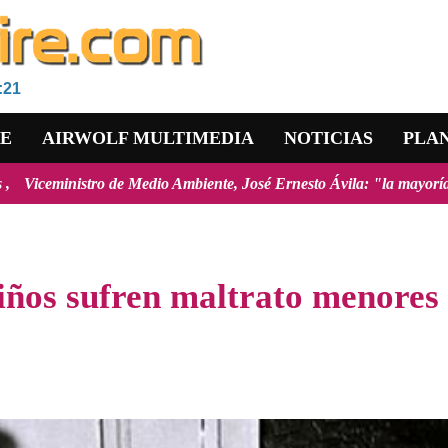
:21
RE
AIRWOLF MULTIMEDIA
NOTICIAS
PLA
stro de Medio Ambiente, José Ernesto Ávila: "la mayoría de los incend
niños sufren maltrato menores