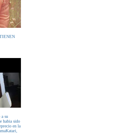
 TIENEN
 a su
e habia sido
eprecio en la
umaKatari,