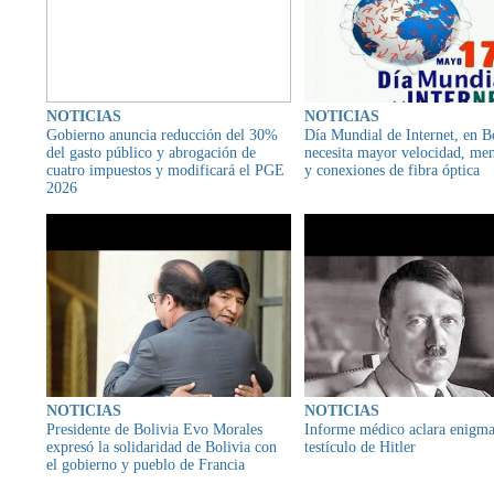
NOTICIAS
NOTICIAS
Gobierno anuncia reducción del 30%
Día Mundial de Internet, en Bo
del gasto público y abrogación de
necesita mayor velocidad, men
cuatro impuestos y modificará el PGE
y conexiones de fibra óptica
2026
NOTICIAS
NOTICIAS
Presidente de Bolivia Evo Morales
Informe médico aclara enigma
expresó la solidaridad de Bolivia con
testículo de Hitler
el gobierno y pueblo de Francia