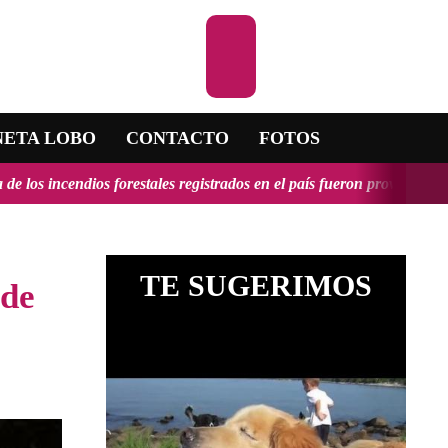
Escuchar la RADI
NETA LOBO
CONTACTO
FOTOS
ios forestales registrados en el país fueron provocados y tendrían, e
TE SUGERIMOS
 de