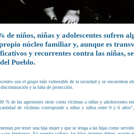
% de niños, niñas y adolescentes sufren a
 propio núcleo familiar y, aunque es transv
ificativos y recurrentes contra las niñas, s
 del Pueblo.
escentes son el grupo más vulnerable de la sociedad y se encuentran af
discriminación y la falta de protección.
90 % de las agresiones tiene como víctimas a niñas y adolescentes en
 cantidad de víctimas corresponde a niñas y niños entre 0 y 6 años”,
mentan por tener una hija mujer y que se tenga a las hijas como servido
a sus hermanos. En nuestra cultura, las hijas mujeres deben asumir e