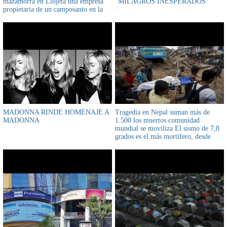
mazamorra en Llojeta una empresa
"MILAGROS INESPERADOS"
propietaria de un camposanto en la
parte alta continuó con la remoción
de tierra pese a una advertencia
previa
MADONNA RINDE HOMENAJE A
Tragedia en Nepal suman más de
MADONNA
1.500 los muertos comunidad
mundial se moviliza El sismo de 7,8
grados es el más mortífero, desde
1934