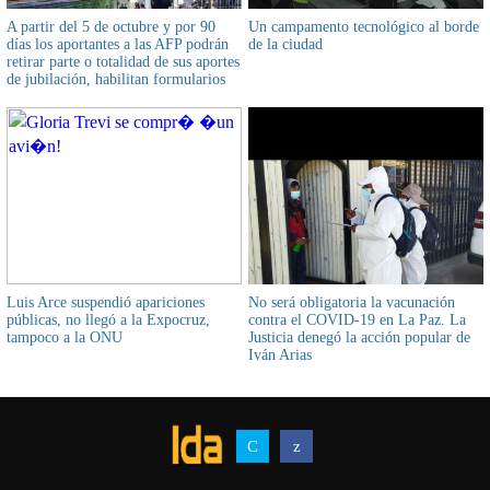
A partir del 5 de octubre y por 90
Un campamento tecnológico al borde
días los aportantes a las AFP podrán
de la ciudad
retirar parte o totalidad de sus aportes
de jubilación, habilitan formularios
para conocer si están habilitados
Luis Arce suspendió apariciones
No será obligatoria la vacunación
públicas, no llegó a la Expocruz,
contra el COVID-19 en La Paz. La
tampoco a la ONU
Justicia denegó la acción popular de
Iván Arias