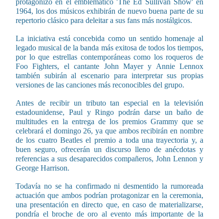
protagonizó en el emblemático 'The Ed Sullivan Show' en
1964, los dos músicos exhibirán de nuevo buena parte de su
repertorio clásico para deleitar a sus fans más nostálgicos.
La iniciativa está concebida como un sentido homenaje al
legado musical de la banda más exitosa de todos los tiempos,
por lo que estrellas contemporáneas como los roqueros de
Foo Fighters, el cantante John Mayer y Annie Lennox
también subirán al escenario para interpretar sus propias
versiones de las canciones más reconocibles del grupo.
Antes de recibir un tributo tan especial en la televisión
estadounidense, Paul y Ringo podrán darse un baño de
multitudes en la entrega de los premios Grammy que se
celebrará el domingo 26, ya que ambos recibirán en nombre
de los cuatro Beatles el premio a toda una trayectoria y, a
buen seguro, ofrecerán un discurso lleno de anécdotas y
referencias a sus desaparecidos compañeros, John Lennon y
George Harrison.
Todavía no se ha confirmado ni desmentido la rumoreada
actuación que ambos podrían protagonizar en la ceremonia,
una presentación en directo que, en caso de materializarse,
pondría el broche de oro al evento más importante de la