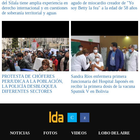
del Silala tiene amplia experiencia en
agudo de miocardio creador de "Yo
derecho internacional y en cuestiones
soy Betty la fea" a la edad de 58 años
de soberanía territorial y aguas
internacionales
PROTESTA DE CHÓFERES
Sandra Ríos enfermera primera
PERJUDICA A LA POBLACIÓN,
funcionaria del Hospital Japonés en
LA POLICÍA DESBLOQUEA
recibir la primera dosis de la vacuna
DIFERENTES SECTORES
Sputnik V en Bolivia
NOTICIAS
FOTOS
VIDEOS
LOBO DEL AIRE