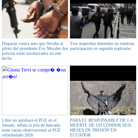
Disparan contra auto que llevaba al
Tres sospechos detenidos no tendrían
piloto del presidente Evo Morales dos
participación en segunda explosión
policías están involucrados en este
hecho
Libre no aprobará el PGE en el
PARA EL RESPONSABLE DE LA
Senado, señala la jefa de bancada,
MUERTE DE UN CÓNDOR SEIS
tiene varias observaciones al PGE
MESES DE PRISIÓN EN
reformulado 2026
ECUADOR