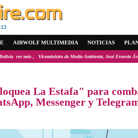
:13
RE
AIRWOLF MULTIMEDIA
NOTICIAS
PLA
s
Viceministro de Medio Ambiente, José Ernesto Ávila: "la mayoría d
Bloquea La Estafa" para comb
hatsApp, Messenger y Telegra