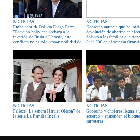
NOTICIAS
NOTICIAS
Embajador de Bolivia Diego Pary:
Gobierno anuncia que ha inici
"Posición boliviana rechaza a la
devolución de ahorros en efec
invasión de Rusia a Ucrania, este
dólares a las familias que tien
conflicto no es solo responsabilidad de
$us1.000 en el sistema financi
Rusia"
NOTICIAS
NOTICIAS
Fallece "La señora Harriet Oleson" de
Gobierno y choferes llegan a 
la serie La Familia Ingalls
acuerdo y suspenden el bloqu
carreteras