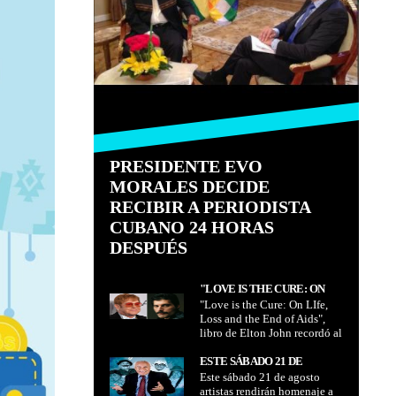
PRESIDENTE EVO
MORALES DECIDE
RECIBIR A PERIODISTA
CUBANO 24 HORAS
DESPUÉS
"LOVE IS THE CURE: ON
"Love is the Cure: On LIfe,
LIFE, LOSS AND THE END
Loss and the End of Aids",
OF AIDS", LIBRO DE ELTON
libro de Elton John recordó al
JOHN RECORDÓ AL LÍDER
líder de Queen Freddy
DE QUEEN FREDDY
Mercury con una anécdota
ESTE SÁBADO 21 DE
MERCURY CON UNA
entre amigos
Este sábado 21 de agosto
AGOSTO ARTISTAS
ANÉCDOTA ENTRE AMIGOS
artistas rendirán homenaje a
RENDIRÁN HOMENAJE A