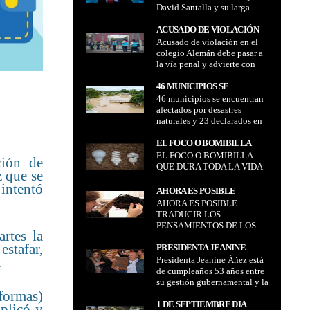
David Santalla y su larga
DAVID SANTALLA Y SU
trayectoria
LARGA TRAYECTORIA
ACUSADO DE VIOLACIÓN
Acusado de violación en el
EN EL COLEGIO ALEMÁN
colegio Alemán debe pasar a
DEBE PASAR A LA VÍA
la vía penal y advierte con
PENAL Y ADVIERTE CON
proceso por inacción de
PROCESO POR INACCIÓN
acuerdo a Ministro Lima
46 MUNICIPIOS SE
DE ACUERDO A MINISTRO
46 municipios se encuentran
ENCUENTRAN AFECTADOS
LIMA
afectados por desastres
POR DESASTRES
naturales y 23 declarados en
NATURALES Y 23
emergencia
DECLARADOS EN
EL FOCO O BOMIBILLA
EMERGENCIA
EL FOCO O BOMIBILLA
QUE DURA TODA LA VIDA
ción de
QUE DURA TODA LA VIDA
z que se
 intentó
AHORA ES POSIBLE
AHORA ES POSIBLE
TRADUCIR LOS
TRADUCIR LOS
PENSAMIENTOS DE LOS
PENSAMIENTOS DE LOS
PERROS EN PALABRAS
rtes la
PERROS EN PALABRAS
estafar,
PRESIDENTA JEANINE
.
Presidenta Jeanine Áñez está
ÁÑEZ ESTÁ DE
de cumpleaños 53 años entre
CUMPLEAÑOS 53 AÑOS
su gestión gubernamental y la
ENTRE SU GESTIÓN
aformas)
presión por promulgación de
GUBERNAMENTAL Y LA
la ley que fija el 6 de
1 DE SEPTIEMBRE DIA
xplicó y
PRESIÓN POR