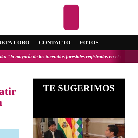
Escuchar la RA
NETA LOBO
CONTACTO
FOTOS
e los incendios forestales registrados en el país fueron provocados y
TE SUGERIMOS
atir
m