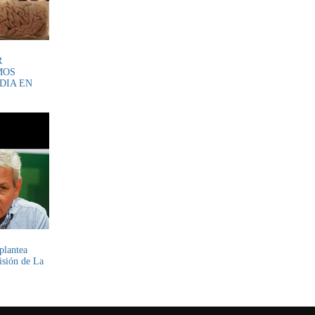
R
MOS
DIA EN
plantea
cisión de La