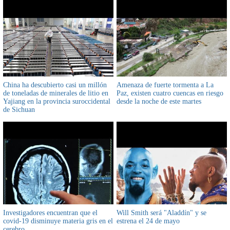
China ha descubierto casi un millón
Amenaza de fuerte tormenta a La
de toneladas de minerales de litio en
Paz, existen cuatro cuencas en riesgo
Yajiang en la provincia suroccidental
desde la noche de este martes
de Sichuan
Investigadores encuentran que el
Will Smith será "Aladdín" y se
covid-19 disminuye materia gris en el
estrena el 24 de mayo
cerebro