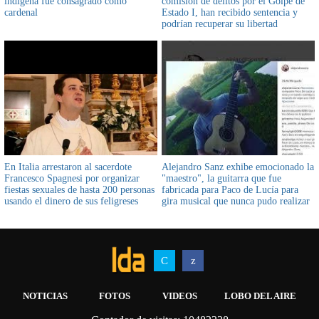
indígena fue consagrado como
comisión de delitos por el Golpe de
cardenal
Estado I, han recibido sentencia y
podrían recuperar su libertad
En Italia arrestaron al sacerdote
Alejandro Sanz exhibe emocionado la
Francesco Spagnesi por organizar
"maestro", la guitarra que fue
fiestas sexuales de hasta 200 personas
fabricada para Paco de Lucía para
usando el dinero de sus feligreses
gira musical que nunca pudo realizar
NOTICIAS
FOTOS
VIDEOS
LOBO DEL AIRE