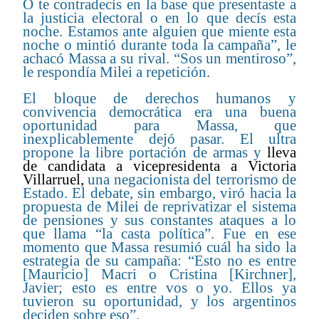
O te contradecís en la base que presentaste a
la justicia electoral o en lo que decís esta
noche. Estamos ante alguien que miente esta
noche o mintió durante toda la campaña”, le
achacó Massa a su rival. “Sos un mentiroso”,
le respondía Milei a repetición.
El bloque de derechos humanos y
convivencia democrática era una buena
oportunidad para Massa, que
inexplicablemente dejó pasar. El ultra
propone la libre portación de armas y
lleva
de candidata a vicepresidenta a Victoria
Villarruel
,
una negacionista del terrorismo de
Estado. El debate, sin embargo, viró hacia la
propuesta de Milei de reprivatizar el sistema
de pensiones y sus constantes ataques a lo
que llama “la casta política”. Fue en ese
momento que Massa resumió cuál ha sido la
estrategia de su campaña: “Esto no es entre
[Mauricio] Macri o Cristina [Kirchner],
Javier; esto es entre vos o yo. Ellos ya
tuvieron su oportunidad, y los argentinos
deciden sobre eso”.