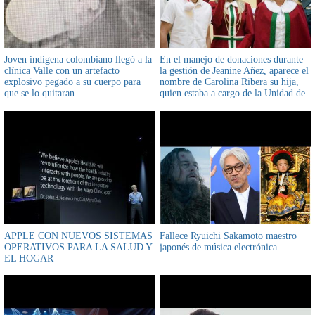
Joven indígena colombiano llegó a la
En el manejo de donaciones durante
clínica Valle con un artefacto
la gestión de Jeanine Añez, aparece el
explosivo pegado a su cuerpo para
nombre de Carolina Ribera su hija,
que se lo quitaran
quien estaba a cargo de la Unidad de
Gestión Social del Ministerio de la
Presidencia, lo confirmó diputado
Omar Yujra
APPLE CON NUEVOS SISTEMAS
Fallece Ryuichi Sakamoto maestro
OPERATIVOS PARA LA SALUD Y
japonés de música electrónica
EL HOGAR