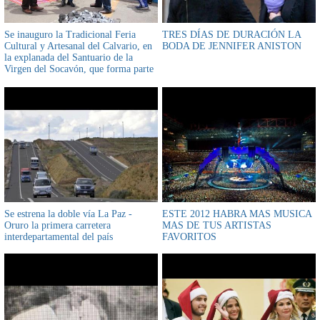
Se inauguro la Tradicional Feria
TRES DÍAS DE DURACIÓN LA
Cultural y Artesanal del Calvario, en
BODA DE JENNIFER ANISTON
la explanada del Santuario de la
Virgen del Socavón, que forma parte
del Carnaval de Oruro 2022
Se estrena la doble vía La Paz -
ESTE 2012 HABRA MAS MUSICA
Oruro la primera carretera
MAS DE TUS ARTISTAS
interdepartamental del país
FAVORITOS