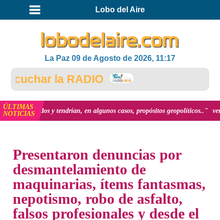
Lobo del Aire
La Paz 09 de Agosto de 2026, 11:17
char la RADIO
ÚLTIMAS
 y tendrían, en algunos casos, propósitos geopolíticos.."
ver más
Coordin
NOTICIAS
INICIO
NOTICIAS
Presentaron denuncias por
desmantelamiento de
maquinarias, ítems fantasmas,
nepotismo, robo de asfalto,
falsos profesionales y desde el