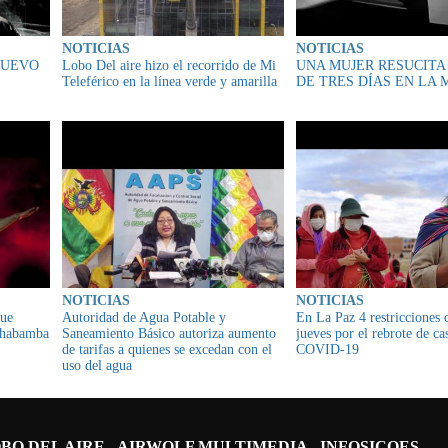
NOTICIAS
NOTICIAS
NUEVO
Lobo Del aire hizo el recorrido de Mi
UNA MUJER RESUCITA
Teleférico en la línea verde y amarilla
DE TRES DÍAS EN LA
NOTICIAS
NOTICIAS
que
Autoridad de Agua Potable y
En La Paz 4 restricciones 
ochabamba
Saneamiento Básico autoriza aumento
jueves por el rebrote de ca
de tarifas a quienes se excedan con el
COVID-19
uso del agua
BO DEL AIRE
AIRWOLF MULTIMEDIA
INFOSICOES