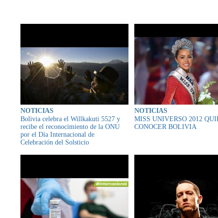
CONTENIDO RELAC
NOTICIAS
NOTICIAS
Bolivia celebra el Willkakuti 5527 y
MISS UNIVERSO 2012 QU
recibe el reconocimiento de la ONU
CONOCER BOLIVIA
por el Día Internacional de
Celebración del Solsticio