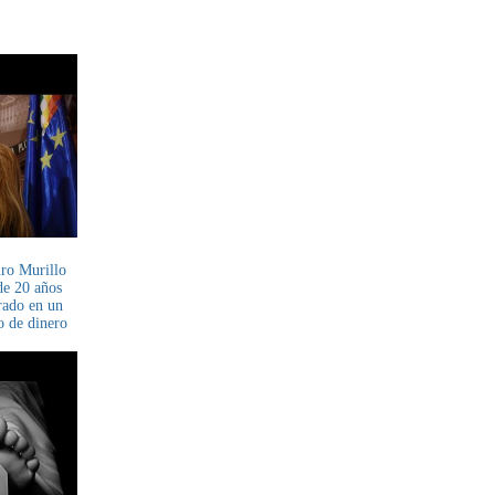
ro Murillo
de 20 años
crado en un
o de dinero
ses