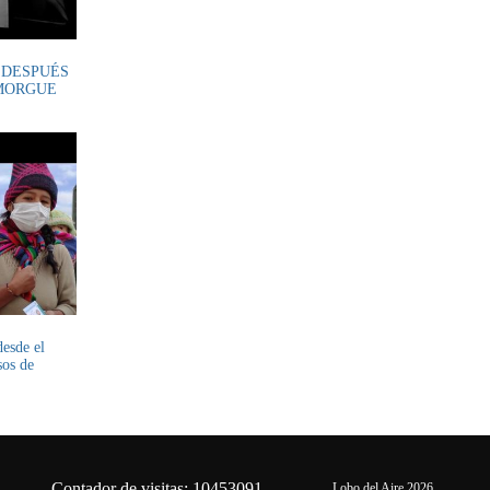
 DESPUÉS
 MORGUE
desde el
sos de
Contador de visitas: 10453091
Lobo del Aire 2026