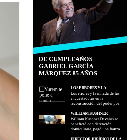
DE CUMPLEAÑOS
GABRIEL GARCÍA
MÁRQUEZ 85 AÑOS
LOS ERRORES Y LA
Los errores y la mirada de las
MIRADA DE LAS
encuestadoras en la
ENCUESTADORAS EN LA
reconstrucción del poder por
RECONSTRUCCIÓN DEL
Israel Quino
PODER POR ISRAEL QUINO
WILLIAM KUSHNER
William Kushner Dávalos se
DÁVALOS SE BENEFICIÓ
benefició con detención
CON DETENCIÓN
domiciliaria, pagó una fianza
DOMICILIARIA, PAGÓ UNA
de Bs 50.000 y tendrá que
FIANZA DE BS 50.000 Y
acudir al juzgado cada 15
DIRECTOR JURÍDICO DE LA