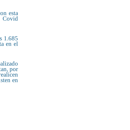
on esta
e Covid
s 1.685
ta en el
alizado
tan, por
ealicen
isten en