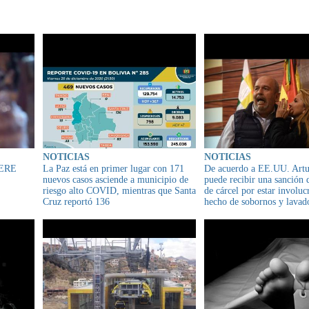
IONADO
NOTICIAS
NOTICIAS
IERE
La Paz está en primer lugar con 171
De acuerdo a EE.UU. Artu
nuevos casos asciende a municipio de
puede recibir una sanción 
riesgo alto COVID, mientras que Santa
de cárcel por estar involu
Cruz reportó 136
hecho de sobornos y lavad
por el caso denominado ga
lacrimógenos