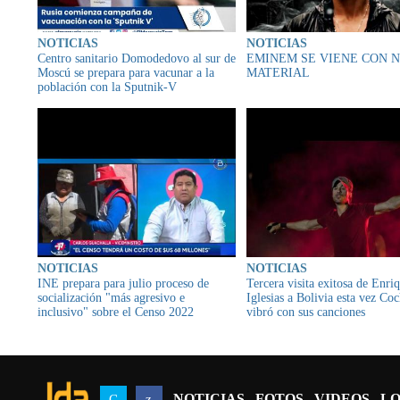
NOTICIAS
NOTICIAS
Centro sanitario Domodedovo al sur de
EMINEM SE VIENE CON 
Moscú se prepara para vacunar a la
MATERIAL
población con la Sputnik-V
NOTICIAS
NOTICIAS
INE prepara para julio proceso de
Tercera visita exitosa de Enri
socialización "más agresivo e
Iglesias a Bolivia esta vez C
inclusivo" sobre el Censo 2022
vibró con sus canciones
NOTICIAS
FOTOS
VIDEOS
LO