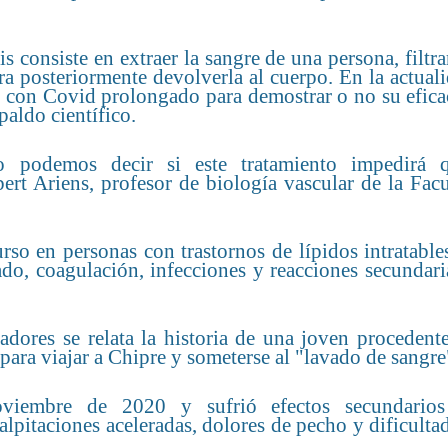
s consiste en extraer la sangre de una persona, filtra
ara posteriormente devolverla al cuerpo. En la actual
s con Covid prolongado para demostrar o no su efica
paldo científico.
odemos decir si este tratamiento impedirá q
ert Ariens, profesor de biología vascular de la Fac
rso en personas con trastornos de lípidos intratable
ado, coagulación, infecciones y reacciones secundari
dores se relata la historia de una joven procedente
para viajar a Chipre y someterse al "lavado de sangre
oviembre de 2020 y sufrió efectos secundario
lpitaciones aceleradas, dolores de pecho y dificulta