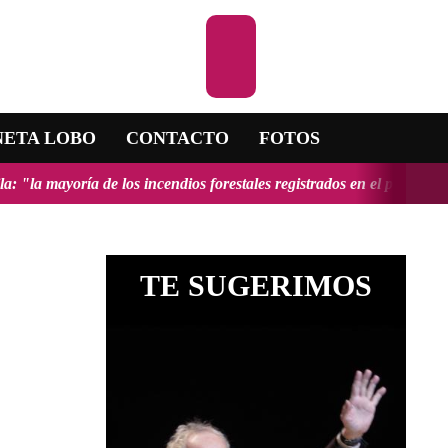
Escuchar la RAD
NETA LOBO
CONTACTO
FOTOS
s incendios forestales registrados en el país fueron provocados y ten
TE SUGERIMOS