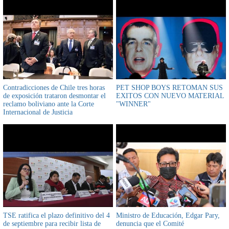
Contradicciones de Chile tres horas
PET SHOP BOYS RETOMAN SUS
de exposición trataron desmontar el
EXITOS CON NUEVO MATERIAL
reclamo boliviano ante la Corte
"WINNER"
Internacional de Justicia
TSE ratifica el plazo definitivo del 4
Ministro de Educación, Edgar Pary,
de septiembre para recibir lista de
denuncia que el Comité