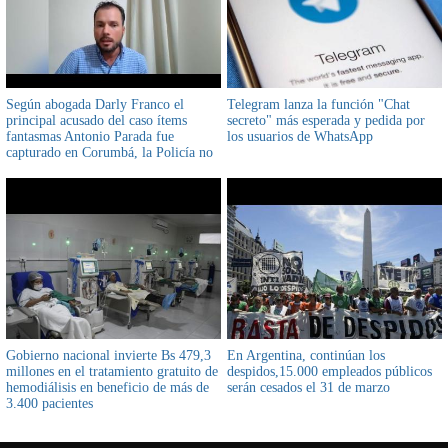
Según abogada Darly Franco el
Telegram lanza la función "Chat
principal acusado del caso ítems
secreto" más esperada y pedida por
fantasmas Antonio Parada fue
los usuarios de WhatsApp
capturado en Corumbá, la Policía no
lo confirmó
Gobierno nacional invierte Bs 479,3
En Argentina, continúan los
millones en el tratamiento gratuito de
despidos,15.000 empleados públicos
hemodiálisis en beneficio de más de
serán cesados el 31 de marzo
3.400 pacientes