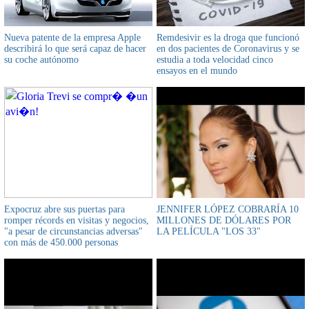
Nueva patente de la empresa Apple
Remdesivir es la droga que funcionó
describirá lo que será capaz de hacer
en dos pacientes de Coronavirus y se
su coche autónomo
estudia a toda velocidad cinco
ensayos en el mundo
Expocruz abre sus puertas para
JENNIFER LÓPEZ COBRARÍA 10
romper récords en visitas y negocios,
MILLONES DE DÓLARES POR
"a pesar de circunstancias adversas"
LA PELÍCULA "LOS 33"
con más de 450.000 personas