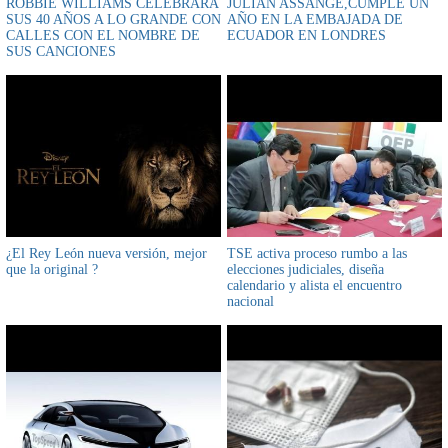
ROBBIE WILLIAMS CELEBRARÁ
JULIAN ASSANGE,CUMPLE UN
SUS 40 AÑOS A LO GRANDE CON
AÑO EN LA EMBAJADA DE
CALLES CON EL NOMBRE DE
ECUADOR EN LONDRES
SUS CANCIONES
¿El Rey León nueva versión, mejor
TSE activa proceso rumbo a las
que la original ?
elecciones judiciales, diseña
calendario y alista el encuentro
nacional