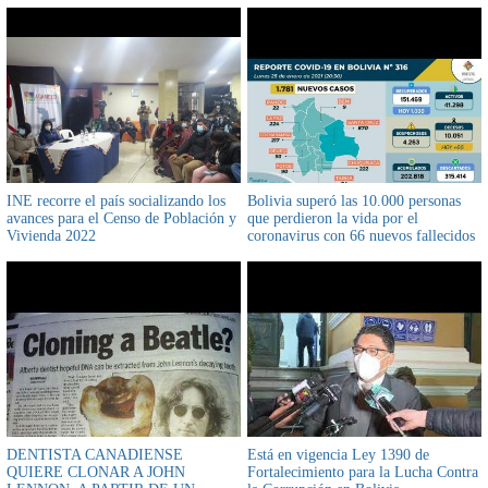
INE recorre el país socializando los
Bolivia superó las 10.000 personas
avances para el Censo de Población y
que perdieron la vida por el
Vivienda 2022
coronavirus con 66 nuevos fallecidos
DENTISTA CANADIENSE
Está en vigencia Ley 1390 de
QUIERE CLONAR A JOHN
Fortalecimiento para la Lucha Contra