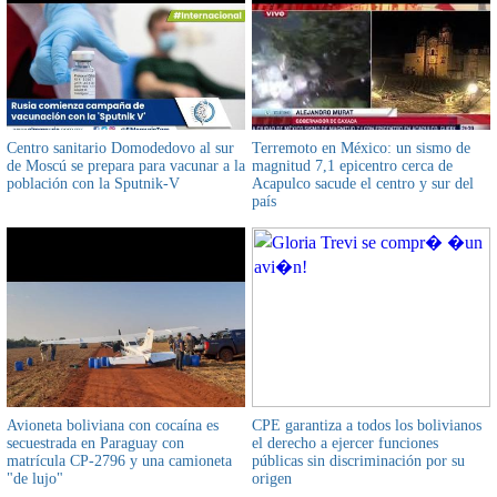
Centro sanitario Domodedovo al sur
Terremoto en México: un sismo de
de Moscú se prepara para vacunar a la
magnitud 7,1 epicentro cerca de
población con la Sputnik-V
Acapulco sacude el centro y sur del
país
Avioneta boliviana con cocaína es
CPE garantiza a todos los bolivianos
secuestrada en Paraguay con
el derecho a ejercer funciones
matrícula CP-2796 y una camioneta
públicas sin discriminación por su
"de lujo"
origen