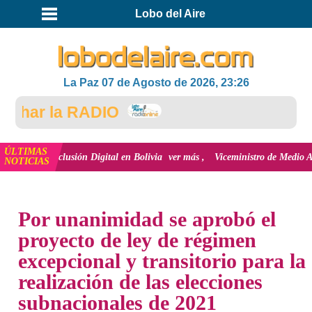
Lobo del Aire
La Paz 07 de Agosto de 2026, 23:26
har la RADIO
ÚLTIMAS
 la inclusión Digital en Bolivia
ver más
Viceministro de Medio Ambiente, J
NOTICIAS
INICIO
NOTICIAS
Por unanimidad se aprobó el
proyecto de ley de régimen
excepcional y transitorio para la
realización de las elecciones
subnacionales de 2021