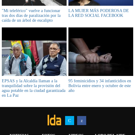
"Mi teleférico" vuelve a funcionar
LA MUJER MÁS PODEROSA DE
tras dos días de paralización por la
LA RED SOCIAL FACEBOOK
caída de un árbol de eucalipto
EPSAS y la Alcaldía llaman a la
95 feminicidios y 34 infanticidios en
tranquilidad sobre la provisión del
Bolivia entre enero y octubre de este
agua potable en la ciudad garantizada
año
en La Paz