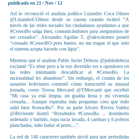
publicado en 21 / Nov / 12
Así lo reconoció el analista político Lizandro Coca Olmos
través de las redes sociales los ciudadanos ayudamos a que
#CensoBo salga bien, comunicándonos para asegurarnos de
ser censados”. Alexander Aguilar T. ‏@alexolomeo posteó
“censado #CensoBO pero bueno, no me trague el que solo
el sistema acepta hacerlo con lápiz”.
Mientras que el analista Pablo Javier Deheza ‏@pablodeheza
exclamó “Es triste pero a la vez divertido ver a opositores en
las redes intentando descalificar al #CensoBo. La
racionalidad les abandono”. Sin embargo, el común de los
usuarios bolivianos comentó cómo transcurrió su inusual
jornada, como Teresa Mercanti ‏@TMercanti que escribió
“Mi casa ya está limpia, mi guatita llena y mi vivienda
censada... Aunque esperaba más preguntas creo que todo
salió bien #censoBo”. Por su parte Alvaro Rivera Valdez
ordenado y barrido, ropa sucia lavada, 4 camisas y 6 poleras
planchadas, falto bañar al perro....”.
La red de 140 caracteres también sirvió para que periodistas