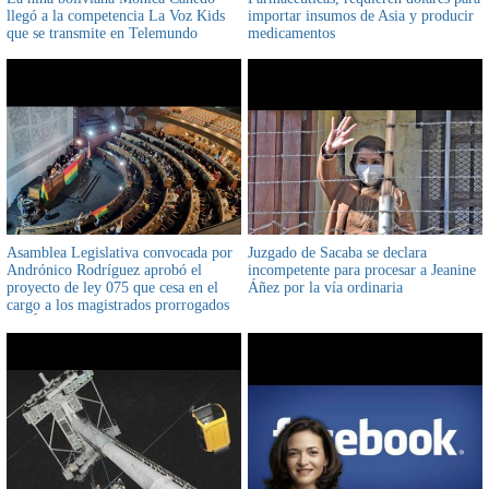
llegó a la competencia La Voz Kids
importar insumos de Asia y producir
que se transmite en Telemundo
medicamentos
Asamblea Legislativa convocada por
Juzgado de Sacaba se declara
Andrónico Rodríguez aprobó el
incompetente para procesar a Jeanine
proyecto de ley 075 que cesa en el
Áñez por la vía ordinaria
cargo a los magistrados prorrogados
del Órgano Judicial