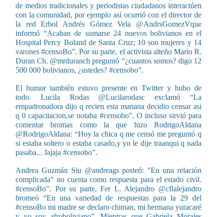
de medios tradicionales y periodistas ciudadanos interactúen
con la comunidad, por ejemplo así ocurrió con el director de
la red Erbol Andrés Gómez Vela ‏@AndrsGomezVque
informó “Acaban de sumarse 24 nuevos bolivianos en el
Hospital Percy Boland de Santa Cruz; 10 son mujeres y 14
varones #censoBo”. Por su parte, el activista alteño Mario R.
Duran Ch. ‏@mrduranch preguntó “¿cuantos somos? digo 12
500 000 bolivianos, ¿ustedes? #censobo”.
El humor también estuvo presente en Twitter y hubo de
todo. Lucila Rodas ‏@Lucilarodasc exclamó “La
empadronadora dijo q recien esta manana decidio censar asi
q 0 capacitacion,se notaba #censobo”. O incluso sirvió para
comentar bromas como la que hizo RodrigoAldana
si estaba soltero o estaba casado,y yo le dije traanqui q nada
pasaba... Jajaja #censobo”.
Andrea Guzmán Siu ‏@andreags posteó: "En una relación
complicada" no cuenta como respuesta para el estado civil.
#censoBo”. Por su parte, Fer L. Alejandro ‏@cflalejandro
bromeó “En una variedad de respuestas para la 29 del
#censoBo mi madre se declaro chiman, mi hermana yuracaré
y yo soy afroboliviano”. Mientras que Gabriela Morales