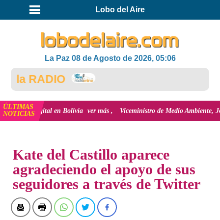
Lobo del Aire
La Paz 08 de Agosto de 2026, 05:06
 la RADIO
ÚLTIMAS
ión Digital en Bolivia
ver más
Viceministro de Medio Ambiente, José Ernest
NOTICIAS
INICIO
Kate del Castillo aparece
agradeciendo el apoyo de sus
seguidores a través de Twitter