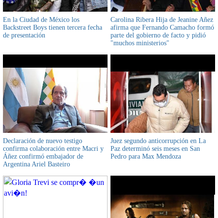
En la Ciudad de México los
Carolina Ribera Hija de Jeanine Añez
Backstreet Boys tienen tercera fecha
afirma que Fernando Camacho formó
de presentación
parte del gobierno de facto y pidió
"muchos ministerios"
Declaración de nuevo testigo
Juez segundo anticorrupción en La
confirma colaboración entre Macri y
Paz determinó seis meses en San
Áñez confirmó embajador de
Pedro para Max Mendoza
Argentina Ariel Basteiro