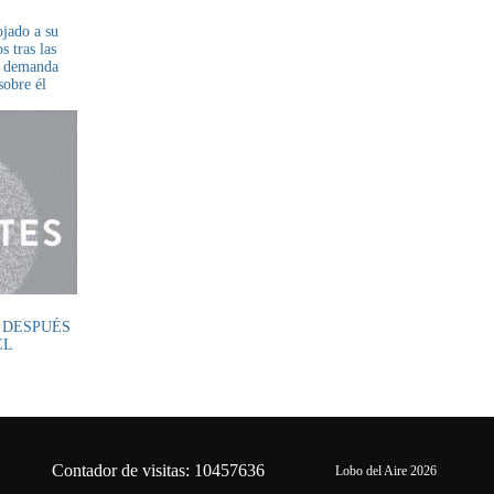
SU HERMANA, SU CUÑADO,
VARIOS OFICIALES DE LA
ojado a su
POLICÍA
s tras las
a demanda
sobre él
 DESPUÉS
EL
Contador de visitas: 10457636
Lobo del Aire 2026