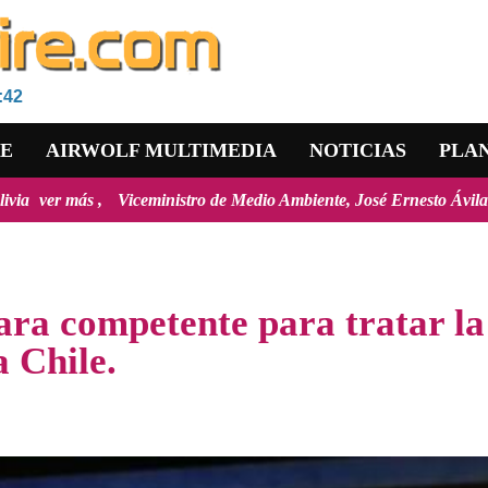
:42
RE
AIRWOLF MULTIMEDIA
NOTICIAS
PLA
Viceministro de Medio Ambiente, José Ernesto Ávila: "la mayoría d
ara competente para tratar la
 Chile.