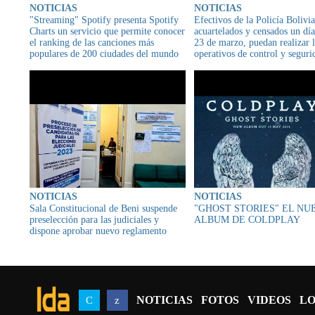
NOTICIAS
NOTICIAS
"Streaming" Spotify presenta Spotify
Efectivos de la Policía Bolivi
Charts un servicio que permite conocer
acuartelados y censados un día
el ranking de las canciones más
23 de marzo, puedan realizar 
populares de 200 ciudades del mundo
operativos de control y seguri
NOTICIAS
NOTICIAS
Sala Constitucional de Beni suspende
"GHOST STORIES" EL NU
preselección para las judiciales y
ALBUM DE COLDPLAY
dispone aprobar nuevo reglamento
NOTICIAS
FOTOS
VIDEOS
LO