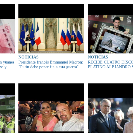
NOTICIAS
NOTICIAS
en yuanes
Presidente francés Emmanuel Macron:
RECIBE CUATRO DISC
zo y
"Putin debe poner fin a esta guerra"
PLATINO ALEJANDRO 