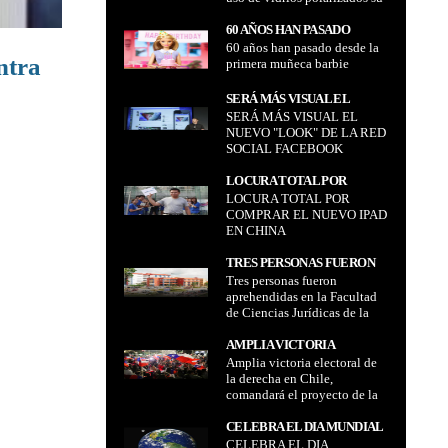
DE VIDRIOS POLARIZADOS
vigencia será de dos años
SU VIGENCIA SERÁ DE DOS
60 AÑOS HAN PASADO
AÑOS
60 años han pasado desde la
DESDE LA PRIMERA
ntra
primera muñeca barbie
MUÑECA BARBIE
SERÁ MÁS VISUAL EL
SERÁ MÁS VISUAL EL
NUEVO "LOOK" DE LA RED
NUEVO "LOOK" DE LA RED
SOCIAL FACEBOOK
SOCIAL FACEBOOK
LOCURA TOTAL POR
LOCURA TOTAL POR
COMPRAR EL NUEVO IPAD
COMPRAR EL NUEVO IPAD
EN CHINA
EN CHINA
TRES PERSONAS FUERON
Tres personas fueron
APREHENDIDAS EN LA
aprehendidas en la Facultad
FACULTAD DE CIENCIAS
de Ciencias Jurídicas de la
JURÍDICAS DE LA UNIDAD
Unidad Gabriel René Moreno
GABRIEL RENÉ MORENO
de Santa Cruz UAGRM por
AMPLIA VICTORIA
DE SANTA CRUZ UAGRM
caso denominado "becas
Amplia victoria electoral de
ELECTORAL DE LA
POR CASO DENOMINADO
fantasma"
la derecha en Chile,
DERECHA EN CHILE,
"BECAS FANTASMA"
comandará el proyecto de la
COMANDARÁ EL
nueva Constitución
PROYECTO DE LA NUEVA
CELEBRA EL DIA MUNDIAL
CONSTITUCIÓN
CELEBRA EL DIA
DE LA TIERRA CUIDANDO