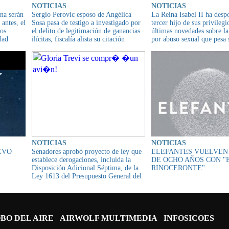
NOTICIAS
NOTICIAS
ana serán
Sergio Perovic esposo de Angélica
La Reina Isabel II ha desp
 antes, el
Sosa pasa de testigo a investigado por
tercer hijo de sus privilegio
los
el delito de legitimación de ganancias
últimas novedades sobre l
dad
ilícitas, fiscalía alista su citación
por abuso sexual que pesa 
NOTICIAS
NOTICIAS
EVO
Senadores aprobó proyecto de ley que
ELEFANTES VUELVEN
establece derogaciones, incluida la
DE OCHO AÑOS CON "
Disposición Adicional Séptima, de la
RINOCERONTE"
Ley 1613 del Presupuesto General del
Estado PGE 2025
BO DEL AIRE
AIRWOLF MULTIMEDIA
INFOSICOES