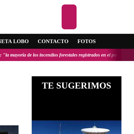
Escuchar la RA
NETA LOBO
CONTACTO
FOTOS
e los incendios forestales registrados en el país fueron provocados y
TE SUGERIMOS