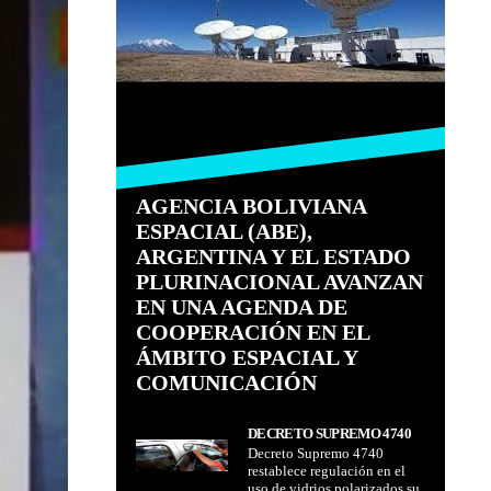
AGENCIA BOLIVIANA
ESPACIAL (ABE),
ARGENTINA Y EL ESTADO
PLURINACIONAL AVANZAN
EN UNA AGENDA DE
COOPERACIÓN EN EL
ÁMBITO ESPACIAL Y
COMUNICACIÓN
DECRETO SUPREMO 4740
Decreto Supremo 4740
RESTABLECE
restablece regulación en el
REGULACIÓN EN EL USO
uso de vidrios polarizados su