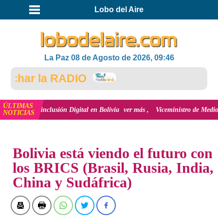
Lobo del Aire
La Paz 08 de Agosto de 2026, 09:46
har la RADIO
ÚLTIMAS
y la inclusión Digital en Bolivia
ver más
Viceministro de Medio Ambiente, 
NOTICIAS
INICIO
NOTICIAS
Bolivia está viendo el futuro con
los BRICS (Brasil, Rusia, India,
China y Sudáfrica)