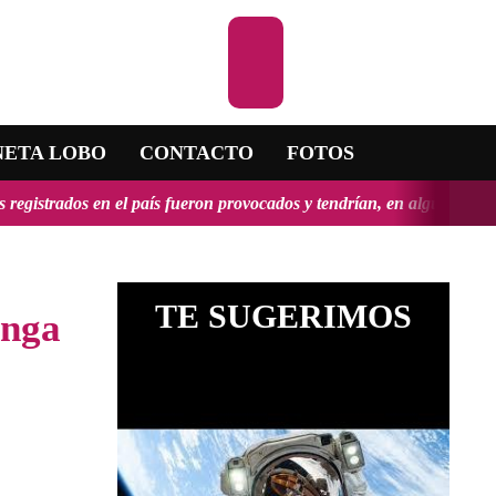
scuchar la RADIO
NETA LOBO
CONTACTO
FOTOS
país fueron provocados y tendrían, en algunos casos, propósitos geop
TE SUGERIMOS
enga