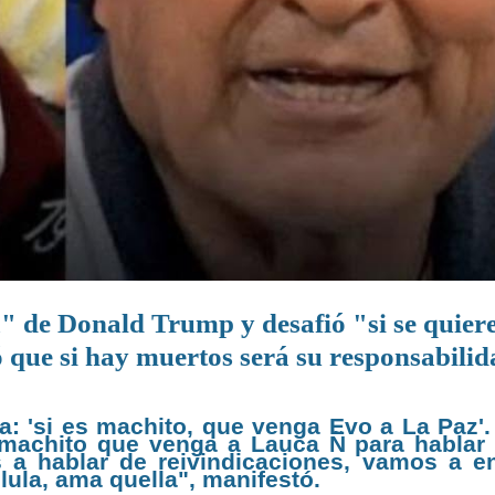
 de Donald Trump y desafió "si se quier
 que si hay muertos será su responsabili
a: 'si es machito, que venga Evo a La Paz'.
es machito que venga a Lauca Ñ para hablar
 a hablar de reivindicaciones, vamos a e
ula, ama quella", manifestó.