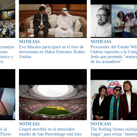
NOTICIAS
NOTICIAS
 consejos
Evo Morales participará en el foro de
Procurador del Estado Wil
iones
inversiones en Dubai Emiratos Árabes
Chávez reprocha a la Com
ómico y
Unidos
Jesús que pretenda "sentars
os
de los acusadores"
NOTICIAS
NOTICIAS
ó al
Césped movible en el innovador
The Rolling Stones exclu
 Flores
estadio de San Petersburgo está listo
Sugar" para evitar "meters