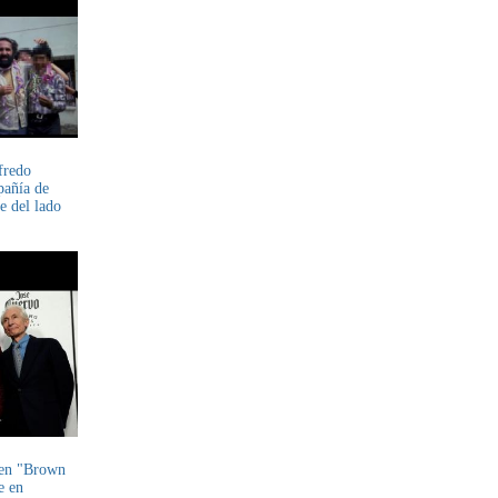
fredo
pañía de
e del lado
yen "Brown
e en