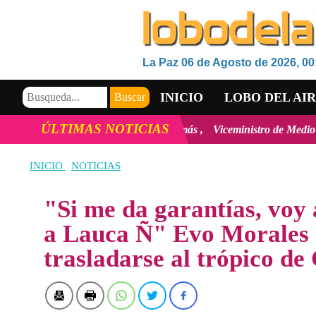
La Paz 06 de Agosto de 2026, 00
INICIO
LOBO DEL AI
ÚLTIMAS NOTICIAS
gital en Bolivia
ver más
Viceministro de Medio Ambiente, José Erne
VIDEOS
INICIO
NOTICIAS
"Si me da garantías, voy 
a Lauca Ñ" Evo Morales 
trasladarse al trópico d