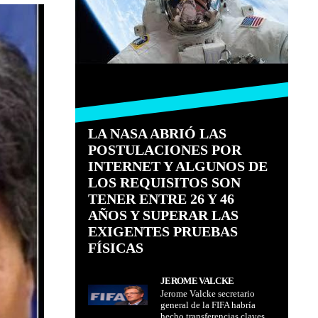
LA NASA ABRIÓ LAS
POSTULACIONES POR
INTERNET Y ALGUNOS DE
LOS REQUISITOS SON
TENER ENTRE 26 Y 46
AÑOS Y SUPERAR LAS
EXIGENTES PRUEBAS
FÍSICAS
JEROME VALCKE
Jerome Valcke secretario
SECRETARIO GENERAL DE
general de la FIFA habría
LA FIFA HABRÍA HECHO
hecho transferencias claves