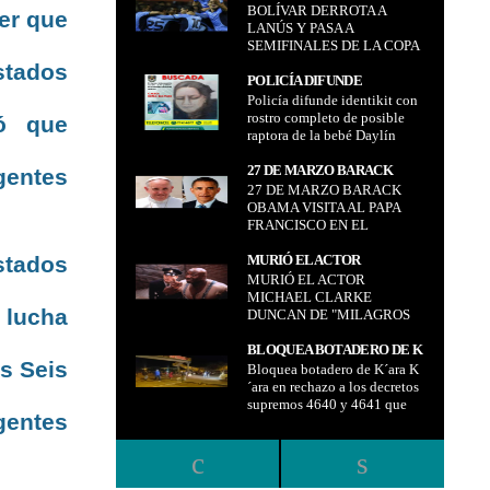
bala en un operativo policial
BOLÍVAR DERROTA A
LANÚS Y PASA A
er que
HERIDAS DE BALA EN UN
y militar
LANÚS Y PASA A
SEMIFINALES DE LA COPA
OPERATIVO POLICIAL Y
SEMIFINALES DE LA COPA
LIBERTADORES DE
MILITAR
LIBERTADORES DE
stados
AMÉRICA
AMÉRICA
POLICÍA DIFUNDE
Policía difunde identikit con
IDENTIKIT CON ROSTRO
rostro completo de posible
tó que
COMPLETO DE POSIBLE
raptora de la bebé Daylín
RAPTORA DE LA BEBÉ
DAYLÍN
27 DE MARZO BARACK
gentes
.
27 DE MARZO BARACK
OBAMA VISITA AL PAPA
OBAMA VISITA AL PAPA
FRANCISCO EN EL
FRANCISCO EN EL
VATICANO
VATICANO
stados
MURIÓ EL ACTOR
MURIÓ EL ACTOR
MICHAEL CLARKE
MICHAEL CLARKE
DUNCAN DE "MILAGROS
 lucha
DUNCAN DE "MILAGROS
INESPERADOS"
INESPERADOS"
BLOQUEA BOTADERO DE K
s Seis
Bloquea botadero de K´ara K
´ARA K´ARA EN RECHAZO A
´ara en rechazo a los decretos
LOS DECRETOS SUPREMOS
supremos 4640 y 4641 que
4640 Y 4641 QUE OBLIGAN A
gentes
obligan a portar certificado
PORTAR CERTIFICADO DE
.
de vacunación
VACUNACIÓN