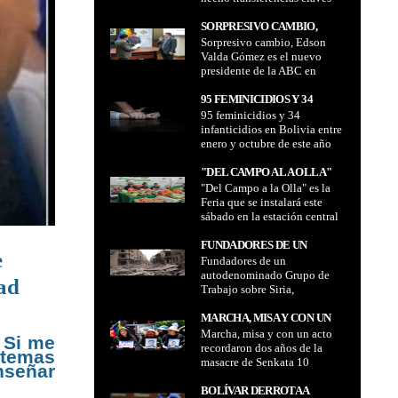
TRANSFERENCIAS CLAVES
para la trama corrupta, según
PARA LA TRAMA
el "New York Times"
SORPRESIVO CAMBIO,
CORRUPTA, SEGÚN EL
Sorpresivo cambio, Edson
EDSON VALDA GÓMEZ ES
"NEW YORK TIMES"
Valda Gómez es el nuevo
EL NUEVO PRESIDENTE DE
presidente de la ABC en
LA ABC EN REEMPLAZO DE
reemplazo de Henry Nina
HENRY NINA
95 FEMINICIDIOS Y 34
95 feminicidios y 34
INFANTICIDIOS EN BOLIVIA
infanticidios en Bolivia entre
ENTRE ENERO Y OCTUBRE
enero y octubre de este año
DE ESTE AÑO
"DEL CAMPO A LA OLLA"
"Del Campo a la Olla" es la
ES LA FERIA QUE SE
Feria que se instalará este
INSTALARÁ ESTE SÁBADO
sábado en la estación central
EN LA ESTACIÓN CENTRAL
del Teleférico Rojo en La Paz
DEL TELEFÉRICO ROJO EN
FUNDADORES DE UN
LA PAZ
e
Fundadores de un
AUTODENOMINADO
autodenominado Grupo de
GRUPO DE TRABAJO
dad
Trabajo sobre Siria,
SOBRE SIRIA, PROPAGANDA
Propaganda y Medios están
Y MEDIOS ESTÁN
difundiendo la
MARCHA, MISA Y CON UN
DIFUNDIENDO LA
desinformación en relación
Marcha, misa y con un acto
ACTO RECORDARON DOS
 Si me
DESINFORMACIÓN EN
con Siria
recordaron dos años de la
AÑOS DE LA MASACRE DE
 temas
RELACIÓN CON SIRIA
masacre de Senkata 10
SENKATA 10 PERSONAS
nseñar
personas perdieron la vida y
PERDIERON LA VIDA Y
decenas resultaron heridas de
BOLÍVAR DERROTA A
DECENAS RESULTARON