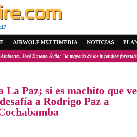
E
:17
RE
AIRWOLF MULTIMEDIA
NOTICIAS
PLA
sto Ávila: "la mayoría de los incendios forestales registrados en el 
a La Paz; si es machito que v
desafía a Rodrigo Paz a
e Cochabamba