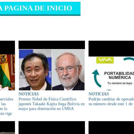
A PAGINA DE INICIO
IONADO
NOTICIAS
NOTICIAS
erciales
Premio Nobel de Física Científico
Podrán cambiar de operado
 las
japonés Takaaki Kajita llega Bolivia en
su número desde este 1 de
te la
mayo para disertación en UMSA
ue rige