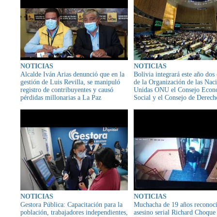
NOTICIAS
NOTICIAS
Alcalde Iván Arias denunció que en la
Bolivia integrará este año dos
gestión de Luis Revilla, se manipuló
de la Organización de las Nac
registro de contribuyentes y causó
Unidas ONU el Consejo Econ
pérdidas millonarias a La Paz
Social y el Consejo de Derech
Humanos
NOTICIAS
NOTICIAS
Gestora Pública: Capacitación para la
Muchacha de 19 años reconoci
población, trabajadores independientes,
asesino serial Richard Choque