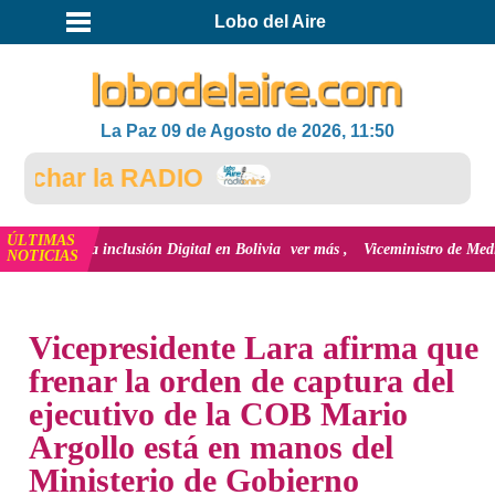
Lobo del Aire
La Paz 09 de Agosto de 2026, 11:50
char la RADIO
ÚLTIMAS
n y la inclusión Digital en Bolivia
ver más
Viceministro de Medio Ambiente
NOTICIAS
INICIO
NOTICIAS
Vicepresidente Lara afirma que
frenar la orden de captura del
ejecutivo de la COB Mario
Argollo está en manos del
Ministerio de Gobierno