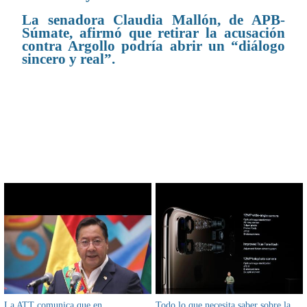
La senadora Claudia Mallón, de APB-
Súmate, afirmó que retirar la acusación
contra Argollo podría abrir un “diálogo
sincero y real”.
CONTENIDO RELACIONADO
La ATT comunica que en
Todo lo que necesita saber sobre la