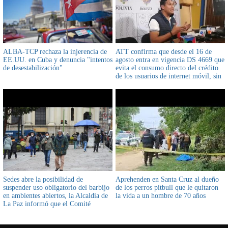
ALBA-TCP rechaza la injerencia de
ATT confirma que desde el 16 de
EE.UU. en Cuba y denuncia "intentos
agosto entra en vigencia DS 4669 que
de desestabilización"
evita el consumo directo del crédito
de los usuarios de internet móvil, sin
su consentimiento
Sedes abre la posibilidad de
Aprehenden en Santa Cruz al dueño
suspender uso obligatorio del barbijo
de los perros pitbull que le quitaron
en ambientes abiertos, la Alcaldía de
la vida a un hombre de 70 años
La Paz informó que el Comité
Científico Municipal analizará esta
posibilidad