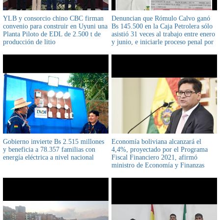
YLB y consorcio chino CBC firman
Denuncian que Rómulo Calvo ganó
convenio para construir en Uyuni una
Bs 145.500 en la Caja Petrolera sólo
Planta Piloto de EDL de 2.500 t de
asistió 31 veces al trabajo entre enero
producción de litio
y junio, e iniciarle proceso penal por
supuesto delito de atentado a la salud
pública
Gobierno invierte Bs 2.515 millones
Economía boliviana alcanzará el
y beneficia a 78.357 familias con
4,4%, proyectado por el Programa
energía eléctrica a nivel nacional
Fiscal Financiero 2021, afirmó
ministro de Economía y Finanzas
Públicas, Marcelo Montenegro