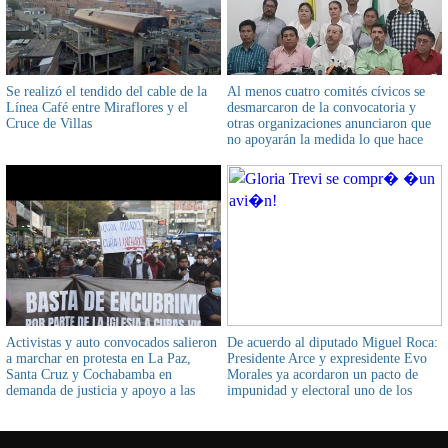
Se realizó el tendido del cable de la
Al menos cuatro comités cívicos se
Línea Café entre Miraflores y el
desmarcaron de la convocatoria y
Cruce de Villas
otras organizaciones anunciaron que
no apoyarán la medida lo que hace
prever un fracaso en opinión del
analista Emilio Rodas
Activistas y auto convocados salieron
De acuerdo al diputado Miguel Roca:
a marchar en protesta en La Paz,
Presidente Arce y expresidente Evo
Santa Cruz y Cochabamba en
Morales ya acordaron un pacto de
demanda de justicia y apoyo a las
impunidad y electoral uno de los
víctimas de pederastia
acuerdos establece la amnistía o
impunidad garantizada para Arce, su
familia y entorno político