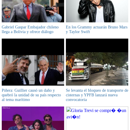
Gabriel Gaspar Embajador chileno
En los Grammy actuarán Bruno Mars
llega a Bolivia y ofrece diálogo
y Taylor Swift
Piñera: Guillier causó un daño y
Se levanta el bloqueo de transporte de
quebró la unidad de su país respecto
cisternas y YPFB lanzará nueva
al tema marítimo
convocatoria