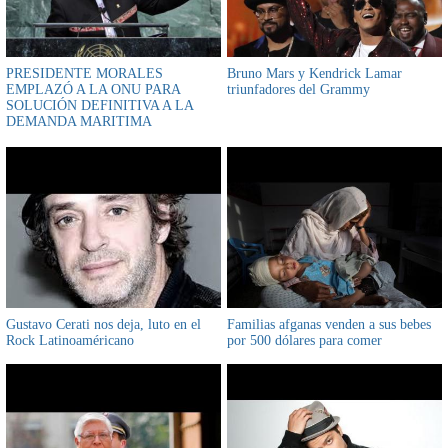
PRESIDENTE MORALES
Bruno Mars y Kendrick Lamar
EMPLAZÓ A LA ONU PARA
triunfadores del Grammy
SOLUCIÓN DEFINITIVA A LA
DEMANDA MARITIMA
BOLIVIANA.
Gustavo Cerati nos deja, luto en el
Familias afganas venden a sus bebes
Rock Latinoaméricano
por 500 dólares para comer