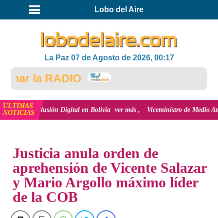
Lobo del Aire
La Paz 07 de Agosto de 2026, 00:17
ar la RADIO
ÚLTIMAS
a inclusión Digital en Bolivia
ver más
Viceministro de Medio Ambiente, Jos
NOTICIAS
INICIO
NOTICIAS
Justicia anula orden de
aprehensión de Vicente Salazar
y Mario Argollo máximo líder
de la COB