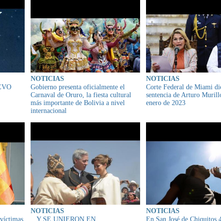
NOTICIAS
NOTICIAS
EVO
Gobierno presenta oficialmente el
Corte Federal de Miami di
Carnaval de Oruro, la fiesta cultural
sentencia de Arturo Murill
más importante de Bolivia a nivel
enero de 2023
internacional
NOTICIAS
NOTICIAS
 víctimas
...Y SE UNIERON EN
En San José de Chiquitos 