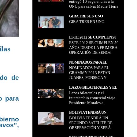
entregó 10 sugerencias a la
SUGERENCIAS A LA ONU
ONU para salvar Madre Tierra
PARA SALVAR MADRE
TIERRA
GIRA TRES EN UNO
GIRA TRES EN UNO
ESTE 2012 SE CUMPLEN 50
ESTE 2012 SE CUMPLEN 50
AÑOS DESDE LA PRIMERA
ilas
AÑOS DESDE LA PRIMERA
OPERACIÓN DE SENOS
OPERACIÓN DE SENOS
NOMINADOS PARA EL
NOMINADOS PARA EL
GRAMMY 2013 ESTAN
GRAMMY 2013 ESTAN
JUANES, FONSECA Y
ado de
JUANES, FONSECA Y
ARJONA
ARJONA
LAZOS BILATERALES Y EL
Lazos bilaterales y el
INTERCAMBIO
o para
intercambio comercial viaja
COMERCIAL VIAJA
Presidente Morales a
PRESIDENTE MORALES A
Emiratos Árabes Unidos y
EMIRATOS ÁRABES UNIDOS
Turquía
BOLIVIA TENDRÁ UN
Y TURQUÍA
bierno
BOLIVIA TENDRÁ UN
SEGUNDO SATELITE DE
SEGUNDO SATELITE DE
OBSERVACIÓN Y SERÁ
avos”,
OBSERVACIÓN Y SERÁ
LANZADO EL 2016
LANZADO EL 2016