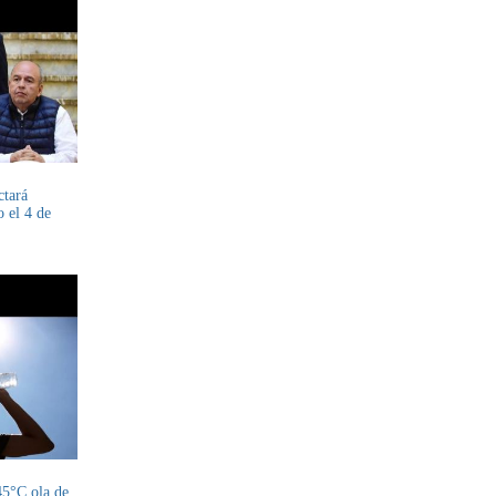
ctará
o el 4 de
45°C ola de