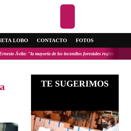
Escuchar la R
NETA LOBO
CONTACTO
FOTOS
yoría de los incendios forestales registrados en el país fueron provo
TE SUGERIMOS
La