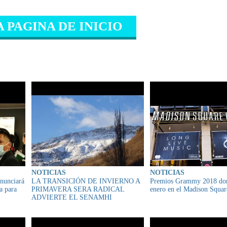
A PAGINA DE INICIO
IONADO
NOTICIAS
NOTICIAS
nunciará
LA TRANSICIÓN DE INVIERNO A
Premios Grammy 2018 do
a para
PRIMAVERA SERA RADICAL
enero en el Madison Squa
ADVIERTE EL SENAMHI