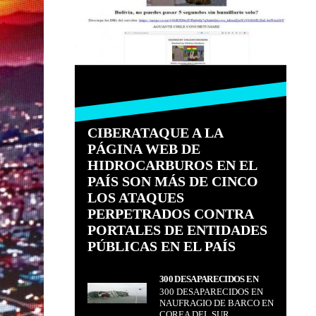
CIBERATAQUE A LA
PÁGINA WEB DE
HIDROCARBUROS EN EL
PAÍS SON MÁS DE CINCO
LOS ATAQUES
PERPETRADOS CONTRA
PORTALES DE ENTIDADES
PÚBLICAS EN EL PAÍS
300 DESAPARECIDOS EN
300 DESAPARECIDOS EN
NAUFRAGIO DE BARCO EN
NAUFRAGIO DE BARCO EN
COREA DEL SUR
COREA DEL SUR