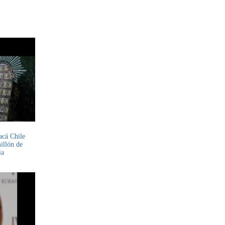
acá Chile
illón de
ia