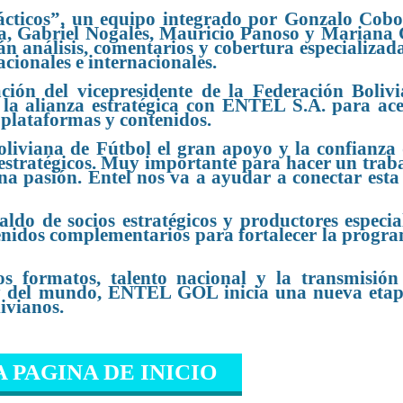
ácticos”, un equipo integrado por Gonzalo Cobo
ra, Gabriel Nogales, Mauricio Panoso y Mariana 
n análisis, comentarios y cobertura especializada
acionales e internacionales.
ción del vicepresidente de la Federación Boliv
la alianza estratégica con ENTEL S.A. para ace
 plataformas y contenidos.
liviana de Fútbol el gran apoyo y la confianza
s estratégicos. Muy importante para hacer un trab
na pasión. Entel nos va a ayudar a conectar esta
ldo de socios estratégicos y productores especia
tenidos complementarios para fortalecer la progr
 formatos, talento nacional y la transmisión
ís y del mundo, ENTEL GOL inicia una nueva eta
livianos.
A PAGINA DE INICIO