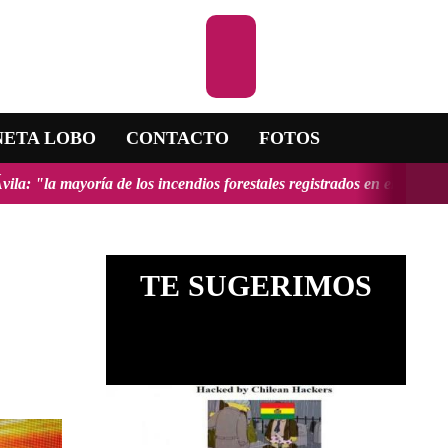
Escuchar la RAD
NETA LOBO
CONTACTO
FOTOS
incendios forestales registrados en el país fueron provocados y tendr
TE SUGERIMOS