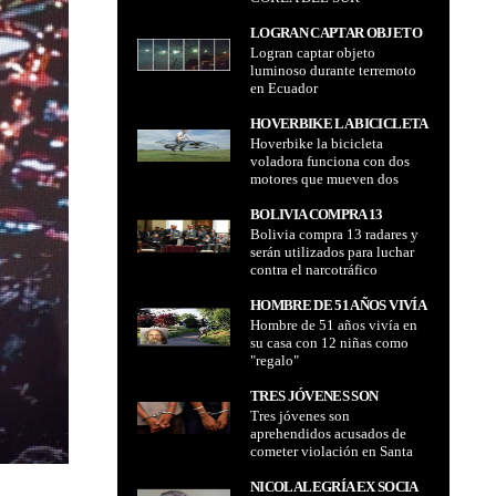
LOGRAN CAPTAR OBJETO
Logran captar objeto
LUMINOSO DURANTE
luminoso durante terremoto
TERREMOTO EN ECUADOR
en Ecuador
HOVERBIKE LA BICICLETA
Hoverbike la bicicleta
VOLADORA FUNCIONA CON
voladora funciona con dos
DOS MOTORES QUE
motores que mueven dos
MUEVEN DOS HÉLICES
hélices
BOLIVIA COMPRA 13
Bolivia compra 13 radares y
RADARES Y SERÁN
serán utilizados para luchar
UTILIZADOS PARA LUCHAR
contra el narcotráfico
CONTRA EL
NARCOTRÁFICO
HOMBRE DE 51 AÑOS VIVÍA
Hombre de 51 años vivía en
EN SU CASA CON 12 NIÑAS
su casa con 12 niñas como
COMO "REGALO"
"regalo"
TRES JÓVENES SON
Tres jóvenes son
APREHENDIDOS ACUSADOS
aprehendidos acusados de
DE COMETER VIOLACIÓN
cometer violación en Santa
EN SANTA CRUZ CONTRA 12
Cruz contra 12 mujeres en
MUJERES EN
comunidades menonitas
NICOL ALEGRÍA EX SOCIA
COMUNIDADES