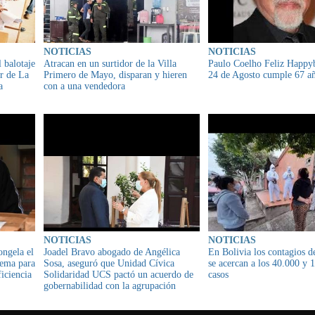
NOTICIAS
NOTICIAS
 balotaje
Atracan en un surtidor de la Villa
Paulo Coelho Feliz Happyb
or de La
Primero de Mayo, disparan y hieren
24 de Agosto cumple 67 a
a
con a una vendedora
NOTICIAS
NOTICIAS
ongela el
Joadel Bravo abogado de Angélica
En Bolivia los contagios d
tema para
Sosa, aseguró que Unidad Cívica
se acercan a los 40.000 y 
ficiencia
Solidaridad UCS pactó un acuerdo de
casos
gobernabilidad con la agrupación
Santa Cruz para Todos SPT a cambio
de "pegas" en la Alcaldía de Santa