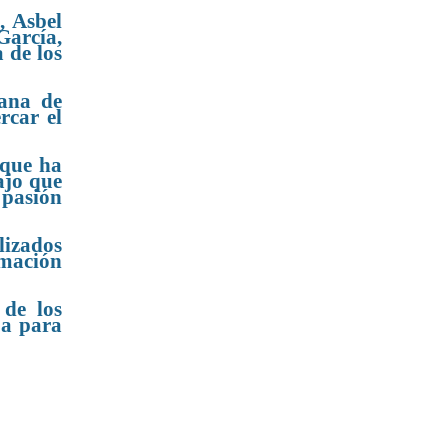
, Asbel
García,
 de los
iana de
rcar el
 que ha
ajo que
 pasión
lizados
amación
 de los
pa para