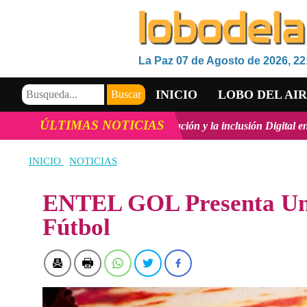
La Paz 07 de Agosto de 2026, 22
INICIO
LOBO DEL AI
ÚLTIMAS NOTICIAS
lógico, la innovación y la inclusión Digital en Bolivia
ver más
Vic
VIDEOS
INICIO
NOTICIAS
ENTEL GOL Presenta Una
Fútbol