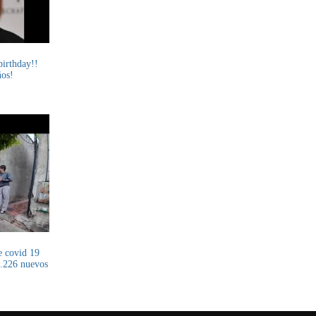
irthday!!
ños!
e covid 19
1.226 nuevos