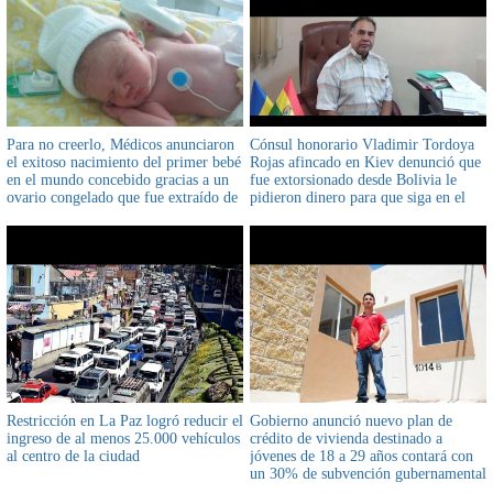
Para no creerlo, Médicos anunciaron
Cónsul honorario Vladimir Tordoya
el exitoso nacimiento del primer bebé
Rojas afincado en Kiev denunció que
en el mundo concebido gracias a un
fue extorsionado desde Bolivia le
ovario congelado que fue extraído de
pidieron dinero para que siga en el
su madre cuando ésta entraba en la
cargo y al final lo destituyeron en
pubertad y se le trasplantó 14 años
noviembre
después
Restricción en La Paz logró reducir el
Gobierno anunció nuevo plan de
ingreso de al menos 25.000 vehículos
crédito de vivienda destinado a
al centro de la ciudad
jóvenes de 18 a 29 años contará con
un 30% de subvención gubernamental
y sin cuota inicial