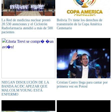
La Red de medicina nuclear prestó
Bolivia Tv tiene los derechos de
20.530 atenciones y el Ciclotrón
transmisión de la Copa América
Radiofarmacia atendió a más de 500
Centenario
pacientes
NIEGAN DISOLUCIÓN DE LA
Cristian Castro llega para cantar por
BANDA AC/DC APEZAR QUE
primera vez en Potosí
MALCOLM YOUNG ESTÁ
ENFERMO