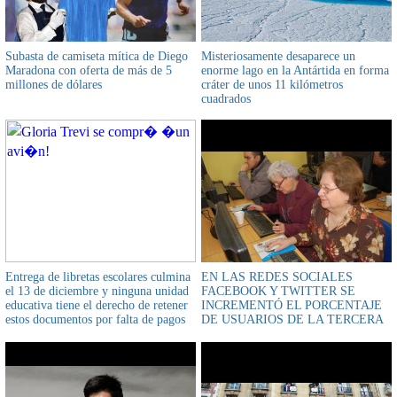
Subasta de camiseta mítica de Diego
Misteriosamente desaparece un
Maradona con oferta de más de 5
enorme lago en la Antártida en forma
millones de dólares
cráter de unos 11 kilómetros
cuadrados
Entrega de libretas escolares culmina
EN LAS REDES SOCIALES
el 13 de diciembre y ninguna unidad
FACEBOOK Y TWITTER SE
educativa tiene el derecho de retener
INCREMENTÓ EL PORCENTAJE
estos documentos por falta de pagos
DE USUARIOS DE LA TERCERA
EDAD