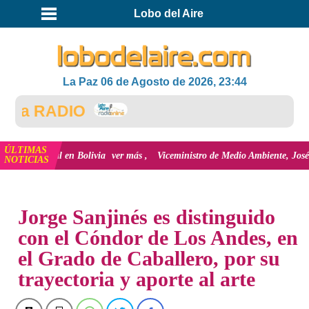
Lobo del Aire
La Paz 06 de Agosto de 2026, 23:44
la RADIO
ÚLTIMAS
 Digital en Bolivia
ver más
Viceministro de Medio Ambiente, José Ernesto Á
NOTICIAS
INICIO
NOTICIAS
Jorge Sanjinés es distinguido
con el Cóndor de Los Andes, en
el Grado de Caballero, por su
trayectoria y aporte al arte