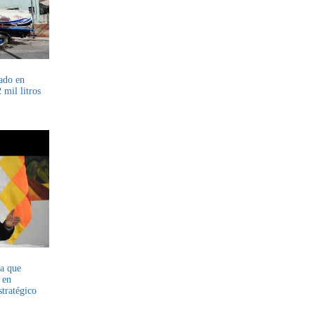
ado en
 mil litros
ma que
 en
stratégico