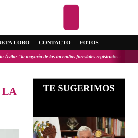
Escuchar la R
NETA LOBO
CONTACTO
FOTOS
oría de los incendios forestales registrados en el país fueron provo
TE SUGERIMOS
 LA