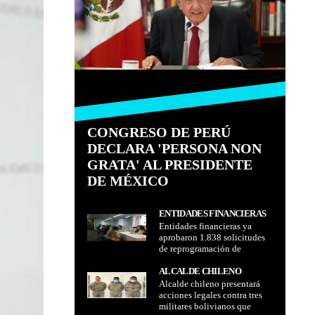
CONGRESO DE PERÚ
DECLARA 'PERSONA NON
GRATA' AL PRESIDENTE
DE MÉXICO
ENTIDADES FINANCIERAS
Entidades financieras ya
YA APROBARON 1.838
aprobaron 1.838 solicitudes
SOLICITUDES DE
de reprogramación de
REPROGRAMACIÓN DE
créditos, datos
CRÉDITOS, DATOS
proporcionados por la ASFI
ALCALDE CHILENO
PROPORCIONADOS POR LA
Alcalde chileno presentará
PRESENTARÁ ACCIONES
ASFI
acciones legales contra tres
LEGALES CONTRA TRES
militares bolivianos que
MILITARES BOLIVIANOS