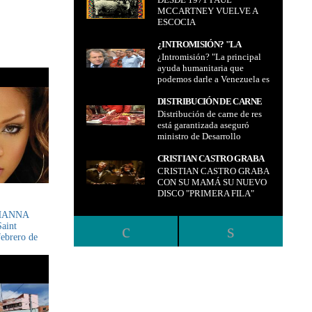
MCCARTNEY VUELVE A
ESCOCIA
ESCOCIA
¿INTROMISIÓN? "LA
¿Intromisión? "La principal
PRINCIPAL AYUDA
ayuda humanitaria que
HUMANITARIA QUE
podemos darle a Venezuela es
PODEMOS DARLE A
el fin de la dictadura
VENEZUELA ES EL FIN DE
usurpadora de Maduro" lo
DISTRIBUCIÓN DE CARNE
LA DICTADURA
afirmó Luis Almagro
Distribución de carne de res
DE RES ESTÁ
USURPADORA DE MADURO"
está garantizada aseguró
GARANTIZADA ASEGURÓ
LO AFIRMÓ LUIS
ministro de Desarrollo
MINISTRO DE
ALMAGRO
Productivo y Economía
DESARROLLO
Plural, Néstor Huanca
CRISTIAN CASTRO GRABA
PRODUCTIVO Y ECONOMÍA
CRISTIAN CASTRO GRABA
CON SU MAMÁ SU NUEVO
PLURAL, NÉSTOR HUANCA
CON SU MAMÁ SU NUEVO
DISCO "PRIMERA FILA"
DISCO "PRIMERA FILA"
HANNA
aint
febrero de