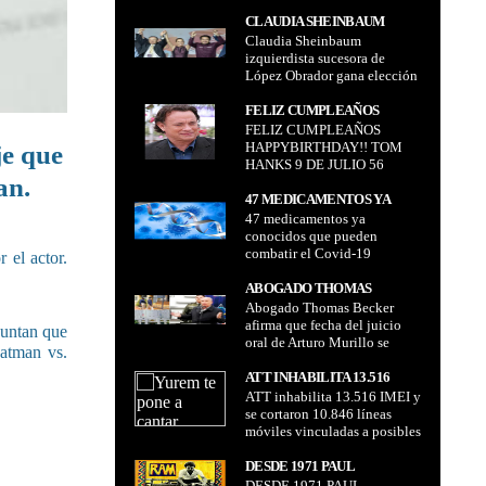
fueron detenidos en la
QUE FUERON DETENIDOS
madrugada del miércoles en
CLAUDIA SHEINBAUM
EN LA MADRUGADA DEL
territorio chileno
Claudia Sheinbaum
IZQUIERDISTA SUCESORA
MIÉRCOLES EN
izquierdista sucesora de
DE LÓPEZ OBRADOR GANA
TERRITORIO CHILENO
López Obrador gana elección
ELECCIÓN PRESIDENCIAL
presidencial en México
EN MÉXICO
FELIZ CUMPLEAÑOS
FELIZ CUMPLEAÑOS
HAPPYBIRTHDAY!! TOM
HAPPYBIRTHDAY!! TOM
je que
HANKS 9 DE JULIO 56
HANKS 9 DE JULIO 56
AÑITOSS
an.
AÑITOSS
47 MEDICAMENTOS YA
47 medicamentos ya
CONOCIDOS QUE PUEDEN
conocidos que pueden
COMBATIR EL COVID-19
combatir el Covid-19
 el actor.
ABOGADO THOMAS
Abogado Thomas Becker
BECKER AFIRMA QUE
afirma que fecha del juicio
FECHA DEL JUICIO ORAL
puntan que
oral de Arturo Murillo se
DE ARTURO MURILLO SE
Batman vs.
definirá entre 7 a 15 días
DEFINIRÁ ENTRE 7 A 15
ATT INHABILITA 13.516
DÍAS
ATT inhabilita 13.516 IMEI y
IMEI Y SE CORTARON
se cortaron 10.846 líneas
10.846 LÍNEAS MÓVILES
móviles vinculadas a posibles
VINCULADAS A POSIBLES
actividades ilícitas como
ACTIVIDADES ILÍCITAS
estafa
DESDE 1971 PAUL
COMO ESTAFA
DESDE 1971 PAUL
MCCARTNEY VUELVE A