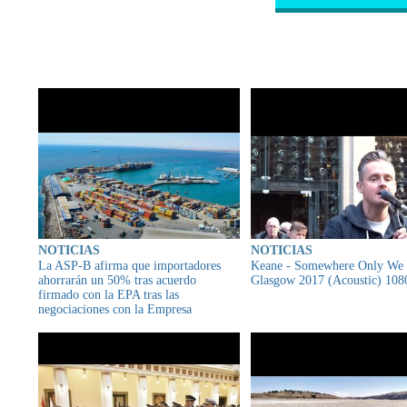
CONTENIDO RELAC
NOTICIAS
NOTICIAS
La ASP-B afirma que importadores
Keane - Somewhere Only We
ahorrarán un 50% tras acuerdo
Glasgow 2017 (Acoustic) 10
firmado con la EPA tras las
negociaciones con la Empresa
Portuaria Arica