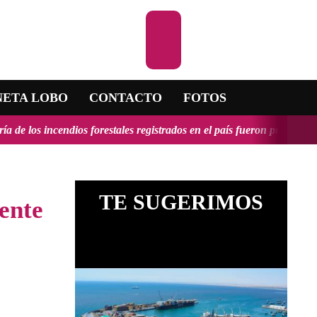
Escuchar la RADI
NETA LOBO
CONTACTO
FOTOS
 forestales registrados en el país fueron provocados y tendrían, en a
TE SUGERIMOS
dente