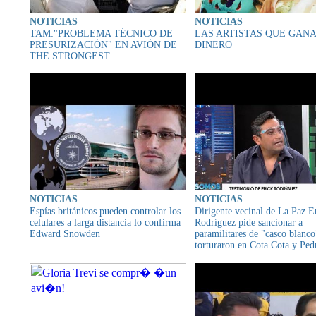
NOTICIAS
NOTICIAS
TAM:"PROBLEMA TÉCNICO DE
LAS ARTISTAS QUE GAN
PRESURIZACIÓN" EN AVIÓN DE
DINERO
THE STRONGEST
NOTICIAS
NOTICIAS
Espías británicos pueden controlar los
Dirigente vecinal de La Paz E
celulares a larga distancia lo confirma
Rodríguez pide sancionar a
Edward Snowden
paramilitares de "casco blanc
torturaron en Cota Cota y Ped
el golpe de 2019