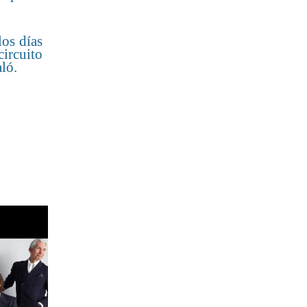
los días
circuito
aló.