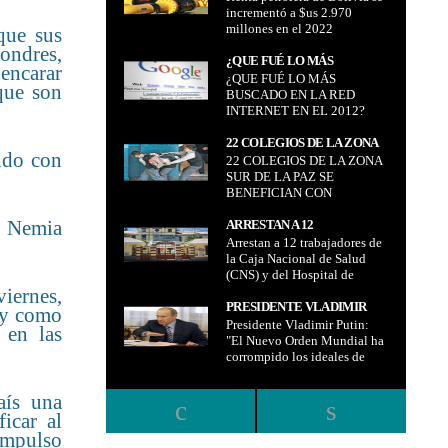
BOLIVIA DESDE PARAGUAY,
terceros países como Chile
incrementó a $us 2.970
$US 2.970 MILLONES EN EL
CON DESTINO A TERCEROS
millones en el 2022
que sus
2022
PAÍSES COMO CHILE
ondres,
¿QUE FUÉ LO MÁS
encarar
¿QUE FUÉ LO MÁS
BUSCADO EN LA RED
que son
BUSCADO EN LA RED
INTERNET EN EL 2012?
INTERNET EN EL 2012?
22 COLEGIOS DE LA ZONA
ndo con
22 COLEGIOS DE LA ZONA
SUR DE LA PAZ SE
SUR DE LA PAZ SE
BENEFICIAN CON
BENEFICIAN CON
CÁMARAS PARA FRENAR EL
CÁMARAS PARA FRENAR
BULLING
a Nemia
EL BULLING
ARRESTAN A 12
Arrestan a 12 trabajadores de
TRABAJADORES DE LA
la Caja Nacional de Salud
CAJA NACIONAL DE SALUD
(CNS) y del Hospital de
(CNS) Y DEL HOSPITAL DE
Clínicas presuntamente por
viernes,
CLÍNICAS
hechos de corrupción
PRESIDENTE VLADIMIR
ay como
PRESUNTAMENTE POR
Presidente Vladimir Putin:
PUTIN: "EL NUEVO ORDEN
 en las
HECHOS DE CORRUPCIÓN
"El Nuevo Orden Mundial ha
MUNDIAL HA
corrompido los ideales de
CORROMPIDO LOS
Internet"
IDEALES DE INTERNET"
aís una
icar al
impulso