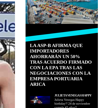
LA ASP-B AFIRMA QUE
IMPORTADORES
AHORRARÁN UN 50%
TRAS ACUERDO FIRMADO
CON LA EPA TRAS LAS
NEGOCIACIONES CON LA
EMPRESA PORTUARIA
ARICA
JULIETA VENEGAS HAPPY
Julieta Venegas Happy
BIRTHDAY!! 24 DE
birthday!! 24 de noviembre
NOVIEMBRE CUMPLE 45
cumple 45 años!!