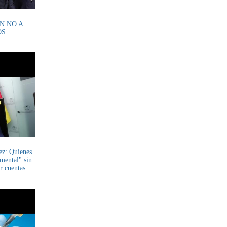
N NO A
OS
ez: Quienes
mental" sin
r cuentas