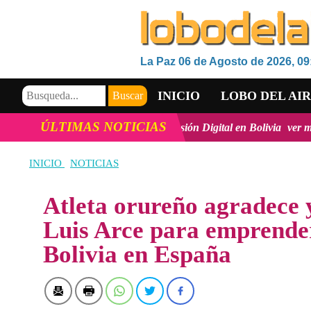
La Paz 06 de Agosto de 2026, 09
INICIO
LOBO DEL AI
ÚLTIMAS NOTICIAS
a innovación y la inclusión Digital en Bolivia
ver más
Viceministr
VIDEOS
INICIO
NOTICIAS
Atleta orureño agradece y
Luis Arce para emprender
Bolivia en España