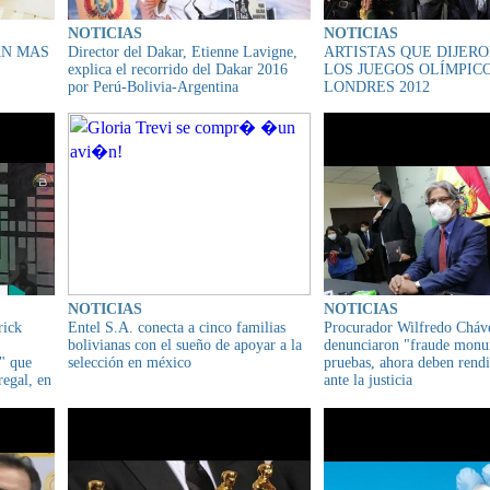
NOTICIAS
NOTICIAS
AN MAS
Director del Dakar, Etienne Lavigne,
ARTISTAS QUE DIJERO
explica el recorrido del Dakar 2016
LOS JUEGOS OLÍMPIC
por Perú-Bolivia-Argentina
LONDRES 2012
NOTICIAS
NOTICIAS
rick
Entel S.A. conecta a cinco familias
Procurador Wilfredo Cháv
bolivianas con el sueño de apoyar a la
denunciaron "fraude monu
o" que
selección en méxico
pruebas, ahora deben rendi
regal, en
ante la justicia